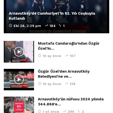
Arnavutköy’de Cumhuriyet’in 92. Yılı Coşkuyla
Kutlandı
Eki 28, 2:29 pm
184
1
Mustafa Candaroğlu’ndan Özgür
Özel’in…
10 ay önce
167
Özgür Özel’den Arnavutköy
Belediyesi’ne ve…
10 ay önce
138
Arnavutköy’ün nüfusu 2024 yılında
344.868’e…
1 yıl önce
296
2