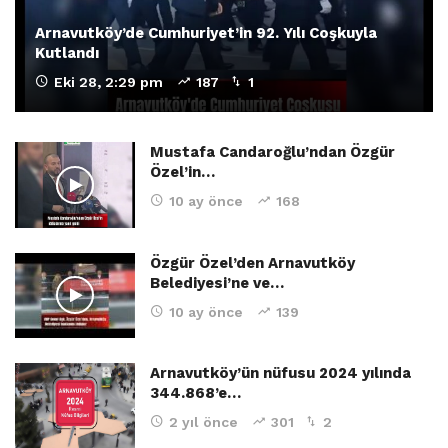
Arnavutköy’de Cumhuriyet’in 92. Yılı Coşkuyla
Kutlandı
Eki 28, 2:29 pm
187
1
Mustafa Candaroğlu’ndan Özgür
Özel’in…
10 ay önce
168
Özgür Özel’den Arnavutköy
Belediyesi’ne ve…
10 ay önce
139
Arnavutköy’ün nüfusu 2024 yılında
344.868’e…
2 yıl önce
301
2