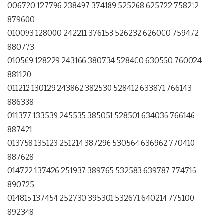
006720 127796 238497 374189 525268 625722 758212
879600
010093 128000 242211 376153 526232 626000 759472
880773
010569 128229 243166 380734 528400 630550 760024
881120
011212 130129 243862 382530 528412 633871 766143
886338
011377 133539 245535 385051 528501 634036 766146
887421
013758 135123 251214 387296 530564 636962 770410
887628
014722 137426 251937 389765 532583 639787 774716
890725
014815 137454 252730 395301 532671 640214 775100
892348