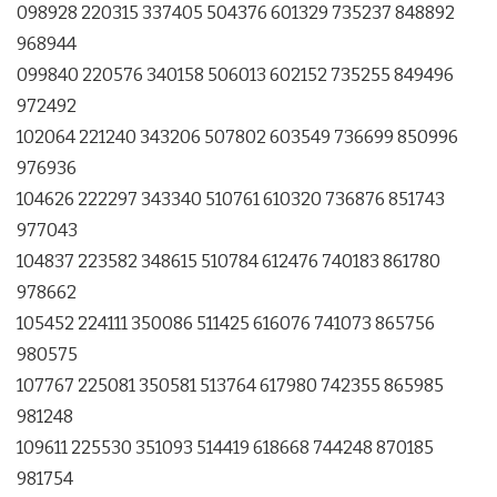
098928 220315 337405 504376 601329 735237 848892
968944
099840 220576 340158 506013 602152 735255 849496
972492
102064 221240 343206 507802 603549 736699 850996
976936
104626 222297 343340 510761 610320 736876 851743
977043
104837 223582 348615 510784 612476 740183 861780
978662
105452 224111 350086 511425 616076 741073 865756
980575
107767 225081 350581 513764 617980 742355 865985
981248
109611 225530 351093 514419 618668 744248 870185
981754