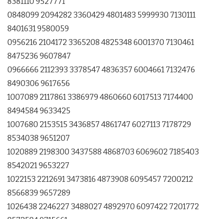
8381110 9527771
0848099 2094282 3360429 4801483 5999930 7130111
8401631 9580059
0956216 2104172 3365208 4825348 6001370 7130461
8475236 9607847
0966666 2112393 3378547 4836357 6004661 7132476
8490306 9617656
1007089 2117861 3386979 4860660 6017513 7174400
8494584 9633425
1007680 2153515 3436857 4861747 6027113 7178729
8534038 9651207
1020889 2198300 3437588 4868703 6069602 7185403
8542021 9653227
1022153 2212691 3473816 4873908 6095457 7200212
8566839 9657289
1026438 2246227 3488027 4892970 6097422 7201772