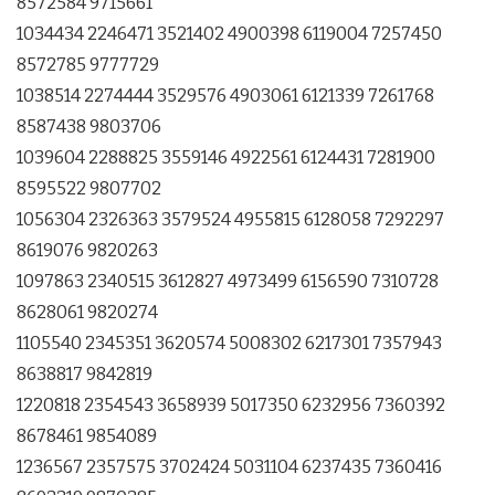
8572584 9715661
1034434 2246471 3521402 4900398 6119004 7257450
8572785 9777729
1038514 2274444 3529576 4903061 6121339 7261768
8587438 9803706
1039604 2288825 3559146 4922561 6124431 7281900
8595522 9807702
1056304 2326363 3579524 4955815 6128058 7292297
8619076 9820263
1097863 2340515 3612827 4973499 6156590 7310728
8628061 9820274
1105540 2345351 3620574 5008302 6217301 7357943
8638817 9842819
1220818 2354543 3658939 5017350 6232956 7360392
8678461 9854089
1236567 2357575 3702424 5031104 6237435 7360416