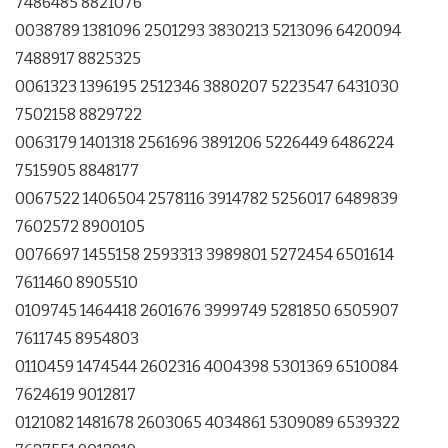
7486485 8821076
0038789 1381096 2501293 3830213 5213096 6420094
7488917 8825325
0061323 1396195 2512346 3880207 5223547 6431030
7502158 8829722
0063179 1401318 2561696 3891206 5226449 6486224
7515905 8848177
0067522 1406504 2578116 3914782 5256017 6489839
7602572 8900105
0076697 1455158 2593313 3989801 5272454 6501614
7611460 8905510
0109745 1464418 2601676 3999749 5281850 6505907
7611745 8954803
0110459 1474544 2602316 4004398 5301369 6510084
7624619 9012817
0121082 1481678 2603065 4034861 5309089 6539322