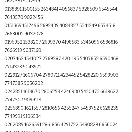
7627551 9012919
0138391 1500155 2634841 4056837 5328509 6545544
7643570 9022456
0151369 1517496 2692439 4084827 5341249 6574518
7663002 9032078
0196952 1538207 2699370 4198583 5346096 6586816
7666919 9037160
0207462 1541027 2769287 4201195 5407652 6590468
7714328 9043971
0229127 1606704 2780711 4234452 5428220 6599903
7747385 9056202
0242851 1618670 2806258 4246930 5450473 6619622
7747507 9099118
0256890 1621557 2810656 4255247 5453752 6628235
7749991 9106534
0262089 1626591 2861856 4291722 5480829 6656024