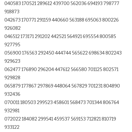
040583 170521 289612 439700 562036 694193 798777
918873
042673 170771 291159 440660 563188 695063 800226
926082
046512 173171 291202 442521 564921 695554 800585
927795
056900 176563 292450 444744 565622 698634 802243
929623
062477 176890 296204 447612 566580 701125 802571
929828
065879 177867 297869 448064 567829 701231 804890
932436
070011 180503 299523 458601 568473 701344 806764
932981
072022 184082 299541 459537 569153 712821 810719
933122