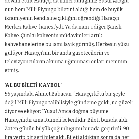
devam ettik. Haraççı’da ikinci durağımız Yusuf Akoğlu’
nun hem Milli Piyango biletini aldığı hem de büyük
ikramiyenin kendisine çıktığını öğrendiği Haraççı
Merkez Kahve-hanesi’ydi. Ya da nam-ı diğer Şanslı
Kahve. Çünkü kahvenin müdavimleri artık
kahvehanelerine bu ismi layık görmüş. Herkesin yüzü
gülüyor, Haraççı’nın bir anda gazetecilerin ve
televizyoncuların akınına uğranması onları memnun
etmiş.
‘AL BU BİLETİ KAYBOL’
56 yaşındaki Ahmet Babacan, “Haraççı kötü bir şeyle
değil Milli Piyango talihlisiyle gündeme geldi, ne güzel”
diyor ve ekliyor: “Yusuf Amca doğma büyüme
Haraççılıdır ama Rumeli kökenlidir. Bileti burada aldı.
Zaten günün büyük çoğunluğunu burada geçirirdi. 90
lira verip bir seri bilet aldı. Bileti aldıktan sonra da her