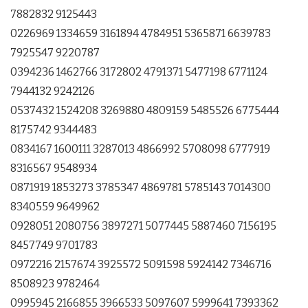
7882832 9125443
0226969 1334659 3161894 4784951 5365871 6639783
7925547 9220787
0394236 1462766 3172802 4791371 5477198 6771124
7944132 9242126
0537432 1524208 3269880 4809159 5485526 6775444
8175742 9344483
0834167 1600111 3287013 4866992 5708098 6777919
8316567 9548934
0871919 1853273 3785347 4869781 5785143 7014300
8340559 9649962
0928051 2080756 3897271 5077445 5887460 7156195
8457749 9701783
0972216 2157674 3925572 5091598 5924142 7346716
8508923 9782464
0995945 2166855 3966533 5097607 5999641 7393362