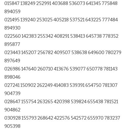
015847 138249 252991 403688 536073 641345 775848
894059
021495 139240 253025 405218 537521 643225 777484
894930
022560 142383 255342 408291 538413 645738 778352
895877
023443 145207 256782 409507 538638 649600 780279
897649
026986 147640 260710 413676 539077 650778 781143
898046
027241 150902 262249 414083 539391 654750 781307
904739
028647 155754 263265 420398 539824 655438 781521
904862
030928 155793 268642 422576 542572 655970 783237
905398