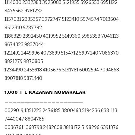
1114030 2332383 3925083 5121955 5926553 6951122
8475562 9781232
1157031 2335357 3972747 5123410 5974574 7013504
8512310 9787792
1186329 2392450 4019952 5149360 5985353 7046113
8674323 9837044
1211491 2449996 4073899 5154712 5997240 7086370
8821279 9870805
1234490 2455918 4105676 5181781 6002594 7094668
8907818 9871440
1,000 T L KAZANAN NUMARALAR
————————————————————
0029019 1351223 2476185 3800463 5194236 6381113
7440047 8804785
0036761 1368798 2482608 3818172 5198296 6391376