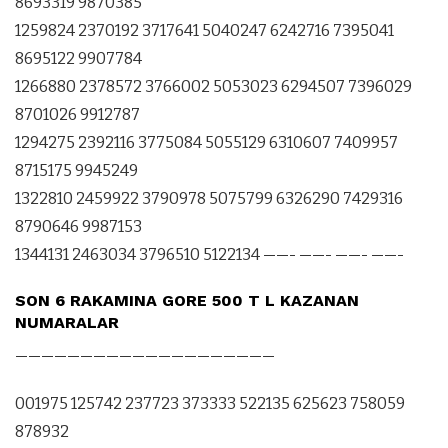
8693319 9870385
1259824 2370192 3717641 5040247 6242716 7395041
8695122 9907784
1266880 2378572 3766002 5053023 6294507 7396029
8701026 9912787
1294275 2392116 3775084 5055129 6310607 7409957
8715175 9945249
1322810 2459922 3790978 5075799 6326290 7429316
8790646 9987153
1344131 2463034 3796510 5122134 ——- ——- ——- ——-
SON 6 RAKAMINA GORE 500 T L KAZANAN
NUMARALAR
————————————————————
001975 125742 237723 373333 522135 625623 758059
878932