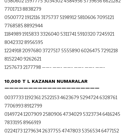
0380602 1597775 3034302 4584956 5739656 6621282
7701713 8838279
0500772 1912116 3175737 5198912 5810606 7095121
7768585 8892944
1184989 1915833 3326040 5311741 5910320 7245921
8042332 8956595
1224918 2097680 3727517 5555890 6026475 7291218
8152240 9262621
1257673 2177798 ——- ——- ——- ——- ——- ——-
10,000 T L KAZANAN NUMARALAR
————————————————————
0037733 1192361 2522153 4623679 5294724 6328761
7706993 8912799
0149724 1207909 2580906 4734029 5323734 6416245
7833195 8966919
0224173 1279634 2637755 4747803 5356534 6477152