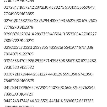
7760429 9108749
0272947 1637242 2872110 4323275 5501391 6659849
7764905 9108855
0276120 1682755 2876294 4333493 5522030 6702607
7778270 9112878
0290370 1702414 2892799 4350413 5532654 6708227
7800722 9120272
0296102 1703211 2929855 4359618 5541977 6714338
7804071 9122769
0324856 1704926 2959571 4396598 5563150 6722282
7830223 9153582
0338721 1716444 2961227 4401126 5591958 6741350
7848202 9160575
0412634 1719670 2972921 4407800 5680210 6762345
7889183 9164720
0442743 1744344 3015521 4431414 5696632 6813383