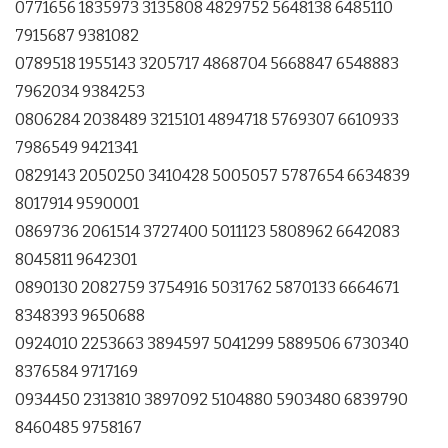
0771656 1835973 3135808 4829752 5648138 6485110
7915687 9381082
0789518 1955143 3205717 4868704 5668847 6548883
7962034 9384253
0806284 2038489 3215101 4894718 5769307 6610933
7986549 9421341
0829143 2050250 3410428 5005057 5787654 6634839
8017914 9590001
0869736 2061514 3727400 5011123 5808962 6642083
8045811 9642301
0890130 2082759 3754916 5031762 5870133 6664671
8348393 9650688
0924010 2253663 3894597 5041299 5889506 6730340
8376584 9717169
0934450 2313810 3897092 5104880 5903480 6839790
8460485 9758167