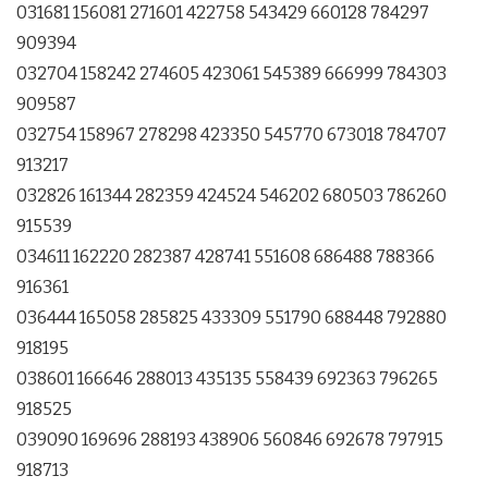
031681 156081 271601 422758 543429 660128 784297
909394
032704 158242 274605 423061 545389 666999 784303
909587
032754 158967 278298 423350 545770 673018 784707
913217
032826 161344 282359 424524 546202 680503 786260
915539
034611 162220 282387 428741 551608 686488 788366
916361
036444 165058 285825 433309 551790 688448 792880
918195
038601 166646 288013 435135 558439 692363 796265
918525
039090 169696 288193 438906 560846 692678 797915
918713