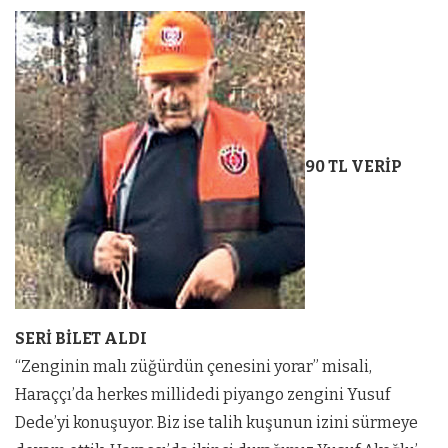
90 TL VERİP
SERİ BİLET ALDI
“Zenginin malı züğürdün çenesini yorar” misali,
Haraççı’da herkes millidedi piyango zengini Yusuf
Dede’yi konuşuyor. Biz ise talih kuşunun izini sürmeye