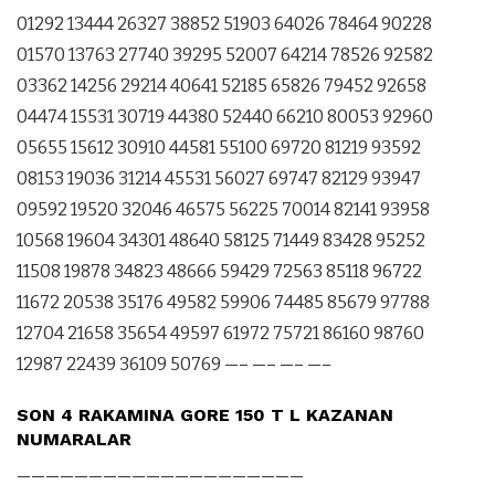
01292 13444 26327 38852 51903 64026 78464 90228
01570 13763 27740 39295 52007 64214 78526 92582
03362 14256 29214 40641 52185 65826 79452 92658
04474 15531 30719 44380 52440 66210 80053 92960
05655 15612 30910 44581 55100 69720 81219 93592
08153 19036 31214 45531 56027 69747 82129 93947
09592 19520 32046 46575 56225 70014 82141 93958
10568 19604 34301 48640 58125 71449 83428 95252
11508 19878 34823 48666 59429 72563 85118 96722
11672 20538 35176 49582 59906 74485 85679 97788
12704 21658 35654 49597 61972 75721 86160 98760
12987 22439 36109 50769 —– —– —– —–
SON 4 RAKAMINA GORE 150 T L KAZANAN
NUMARALAR
————————————————————