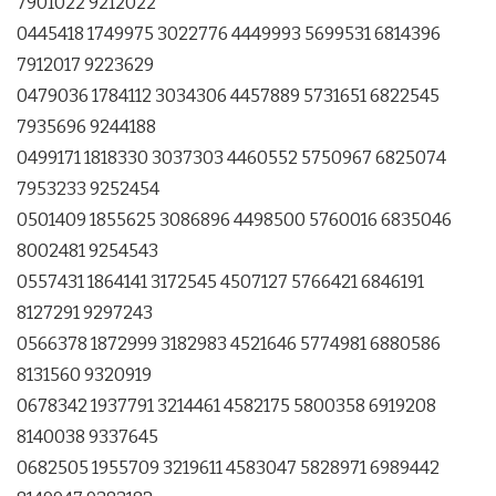
7901022 9212022
0445418 1749975 3022776 4449993 5699531 6814396
7912017 9223629
0479036 1784112 3034306 4457889 5731651 6822545
7935696 9244188
0499171 1818330 3037303 4460552 5750967 6825074
7953233 9252454
0501409 1855625 3086896 4498500 5760016 6835046
8002481 9254543
0557431 1864141 3172545 4507127 5766421 6846191
8127291 9297243
0566378 1872999 3182983 4521646 5774981 6880586
8131560 9320919
0678342 1937791 3214461 4582175 5800358 6919208
8140038 9337645
0682505 1955709 3219611 4583047 5828971 6989442