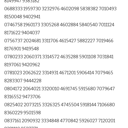
8149947 9383182
0688333 1959730 3232976 4602098 5838382 7010493
8150048 9402941
0746758 1960173 3305268 4602884 5840540 7011124
8171622 9404037
0756737 2024681 3311706 4615427 5882227 7019466
8176901 9419548
0780233 2060371 3314572 4635288 5901108 7031841
8197061 9420962
0781023 2062622 3314931 4671201 5906414 7079465
8283307 9444228
0804172 2064021 3320010 4691745 5915680 7079647
8316552 9473706
0825402 2073215 3326325 4745504 5918144 7106680
8360229 9501598
0837161 2090932 3334848 4770842 5926027 7120201