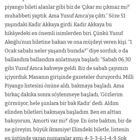
piyango bileti alanlar gibi biz de ‘Çıkar mı çıkmaz mı?’
muhabbeti yaptık. Ama Yusuf Amca’ya çıktı.” Söze 51
yaşındaki Kadir Akkaya girdi. Kadir Akkaya bu
hikâyedeki en önemli isimlerden biri. Çünkü Yusuf
Akoğlu’nun biletine bakan ve ona müjdeyi veren kişi. “1
Ocak sabahı neler yaşandı burada?” diye sorduk, o da
ballandıra ballandıra anlatmaya başladı: “Sabah 06.30
gibi Yusuf Amca kahveye geldi. Biz de sabah çayımızı
içiyorduk. Masanın girişinde gazeteler duruyordu. Milli
Piyango listesini önüne aldı, bakmaya başladı. Ama
birkaç dakika sonra söylenmeye başladı, ‘Gözlerim
görmüyor, hele şunlara bir bak Kadir’ dedi. Aldım
elinden biletleri bakmaya başladım. Ben en alttan
bakıyorum, ‘Amorti var mı?’ diye. En üste baktım, bir de
ne göreyim, büyük ikramiye! Elimdeki biletle, listenin
en üstünde yazan numaralar aynı: 4-3-3-6-1-4-9. Şok