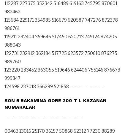
112287 227375 352342 516489 619163 745795 870601
982462
115684 229171 354985 516679 620587 747276 872378
986761
119211 232404 359646 517450 620713 749124 874205
988043
122731 232912 362184 517725 623572 750610 876275
989760
123220 233452 363055 519646 624406 755146 876673
999847
124598 237018 366299 521858 —— —— —— ——
SON 5 RAKAMINA GORE 200 T L KAZANAN
NUMARALAR
————————————————————
00463 13016 25170 36157 50868 62312 77230 88289