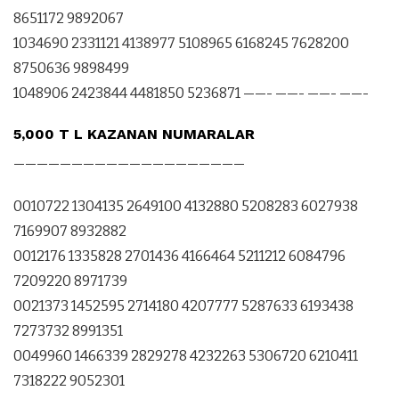
8651172 9892067
1034690 2331121 4138977 5108965 6168245 7628200
8750636 9898499
1048906 2423844 4481850 5236871 ——- ——- ——- ——-
5,000 T L KAZANAN NUMARALAR
————————————————————
0010722 1304135 2649100 4132880 5208283 6027938
7169907 8932882
0012176 1335828 2701436 4166464 5211212 6084796
7209220 8971739
0021373 1452595 2714180 4207777 5287633 6193438
7273732 8991351
0049960 1466339 2829278 4232263 5306720 6210411
7318222 9052301