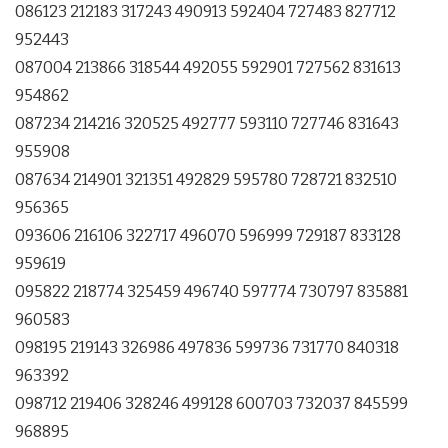
086123 212183 317243 490913 592404 727483 827712
952443
087004 213866 318544 492055 592901 727562 831613
954862
087234 214216 320525 492777 593110 727746 831643
955908
087634 214901 321351 492829 595780 728721 832510
956365
093606 216106 322717 496070 596999 729187 833128
959619
095822 218774 325459 496740 597774 730797 835881
960583
098195 219143 326986 497836 599736 731770 840318
963392
098712 219406 328246 499128 600703 732037 845599
968895