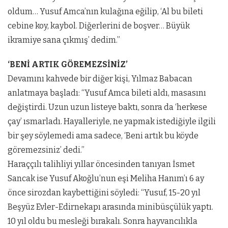
oldum… Yusuf Amca’nın kulağına eğilip, ‘Al bu bileti
cebine koy, kaybol. Diğerlerini de boşver… Büyük
ikramiye sana çıkmış’ dedim.”
‘BENİ ARTIK GÖREMEZSİNİZ’
Devamını kahvede bir diğer kişi, Yılmaz Babacan
anlatmaya başladı: “Yusuf Amca bileti aldı, masasını
değiştirdi. Uzun uzun listeye baktı, sonra da ‘herkese
çay’ ısmarladı. Hayalleriyle, ne yapmak istediğiyle ilgili
bir şey söylemedi ama sadece, ‘Beni artık bu köyde
göremezsiniz’ dedi.”
Haraççılı talihliyi yıllar öncesinden tanıyan İsmet
Sancak ise Yusuf Akoğlu’nun eşi Meliha Hanım’ı 6 ay
önce sirozdan kaybettiğini söyledi: “Yusuf, 15-20 yıl
Beşyüz Evler-Edirnekapı arasında minibüsçülük yaptı.
10 yıl oldu bu mesleği bırakalı. Sonra hayvancılıkla