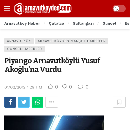
Arnavutköy Haber
Çatalca
Sultangazi
Güncel
Es
ARNAVUTKÖY
ARNAVUTKÖYDEN MANŞET HABERLER
GÜNCEL HABERLER
Piyango Arnavutköylü Yusuf
Akoğlu’na Vurdu
0
0
0
01/02/2012 1:29 PM