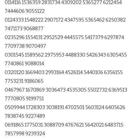
0114116 1536359 2831734 4309202 5365277 6212454
7444606 9055122
0124333 1548222 2907172 4347595 5365462 6250382
7471173 9068877
0235296 1554131 2952529 4445575 5417379 6297874
7709738 9070497
0301545 1589562 2975953 4488330 5426343 6305455
7740861 9088014
0320120 1669403 2993164 4526114 5440106 6356155
7753231 9186065
0467967 1670869 3036473 4535305 5502732 6369513
7770805 9199751
0509944 1728303 3038191 4702501 5603124 6405626
7838745 9227489
0691865 1775031 3088709 4767621 5642021 6483715
7857998 9239324