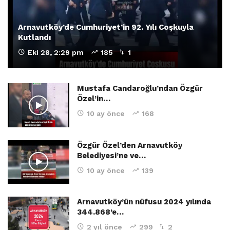
Arnavutköy’de Cumhuriyet’in 92. Yılı Coşkuyla
Kutlandı
Eki 28, 2:29 pm
185
1
Mustafa Candaroğlu’ndan Özgür
Özel’in…
10 ay önce
168
Özgür Özel’den Arnavutköy
Belediyesi’ne ve…
10 ay önce
139
Arnavutköy’ün nüfusu 2024 yılında
344.868’e…
2 yıl önce
299
2