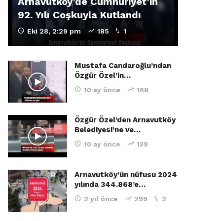
Arnavutköy’de Cumhuriyet’in
92. Yılı Coşkuyla Kutlandı
Eki 28, 2:29 pm
185
1
Mustafa Candaroğlu’ndan
Özgür Özel’in…
10 ay önce
168
Özgür Özel’den Arnavutköy
Belediyesi’ne ve…
10 ay önce
139
Arnavutköy’ün nüfusu 2024
yılında 344.868’e…
2 yıl önce
299
2