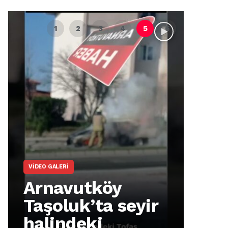
VIDEO GALERI
ARNAVUTKÖY
Arnavutköy
Arnav
Taşoluk’ta seyir
İmrah
halindeki
Mahal