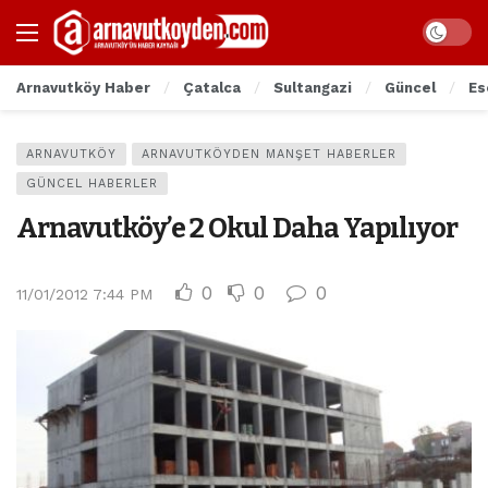
Arnavutköy Haber
Çatalca
Sultangazi
Güncel
Es
ARNAVUTKÖY
ARNAVUTKÖYDEN MANŞET HABERLER
GÜNCEL HABERLER
Arnavutköy’e 2 Okul Daha Yapılıyor
0
0
0
11/01/2012 7:44 PM