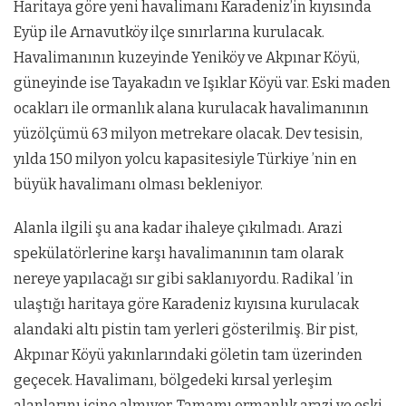
Haritaya göre yeni havalimanı Karadeniz’in kıyısında
Eyüp ile Arnavutköy ilçe sınırlarına kurulacak.
Havalimanının kuzeyinde Yeniköy ve Akpınar Köyü,
güneyinde ise Tayakadın ve Işıklar Köyü var. Eski maden
ocakları ile ormanlık alana kurulacak havalimanının
yüzölçümü 63 milyon metrekare olacak. Dev tesisin,
yılda 150 milyon yolcu kapasitesiyle Türkiye ’nin en
büyük havalimanı olması bekleniyor.
Alanla ilgili şu ana kadar ihaleye çıkılmadı. Arazi
spekülatörlerine karşı havalimanının tam olarak
nereye yapılacağı sır gibi saklanıyordu. Radikal ’in
ulaştığı haritaya göre Karadeniz kıyısına kurulacak
alandaki altı pistin tam yerleri gösterilmiş. Bir pist,
Akpınar Köyü yakınlarındaki göletin tam üzerinden
geçecek. Havalimanı, bölgedeki kırsal yerleşim
alanlarını içine almıyor. Tamamı ormanlık arazi ve eski