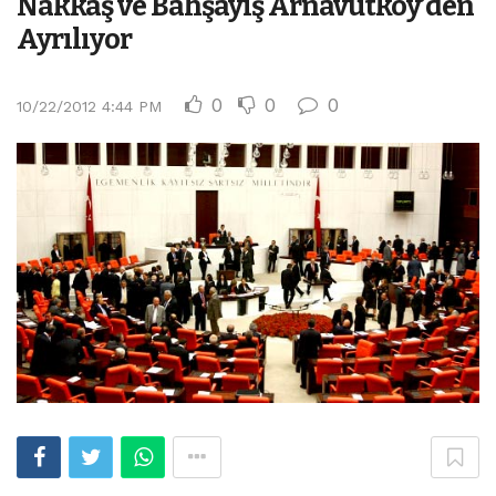
Nakkaş ve Bahşayış Arnavutköy’den
Ayrılıyor
0
0
0
10/22/2012 4:44 PM