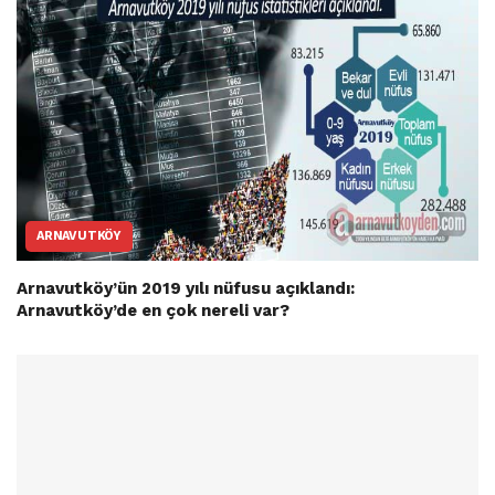
ARNAVUTKÖY
Arnavutköy’ün 2019 yılı nüfusu açıklandı:
Arnavutköy’de en çok nereli var?