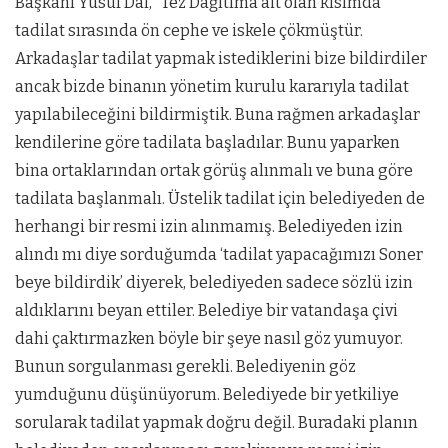
Başkanı Yusuf Dal, “Tez Dağıtıma ait olan kısımda
tadilat sırasında ön cephe ve iskele çökmüştür.
Arkadaşlar tadilat yapmak istediklerini bize bildirdiler
ancak bizde binanın yönetim kurulu kararıyla tadilat
yapılabileceğini bildirmiştik. Buna rağmen arkadaşlar
kendilerine göre tadilata başladılar. Bunu yaparken
bina ortaklarından ortak görüş alınmalı ve buna göre
tadilata başlanmalı. Üstelik tadilat için belediyeden de
herhangi bir resmi izin alınmamış. Belediyeden izin
alındı mı diye sorduğumda ‘tadilat yapacağımızı Soner
beye bildirdik’ diyerek, belediyeden sadece sözlü izin
aldıklarını beyan ettiler. Belediye bir vatandaşa çivi
dahi çaktırmazken böyle bir şeye nasıl göz yumuyor.
Bunun sorgulanması gerekli. Belediyenin göz
yumduğunu düşünüyorum. Belediyede bir yetkiliye
sorularak tadilat yapmak doğru değil. Buradaki planın