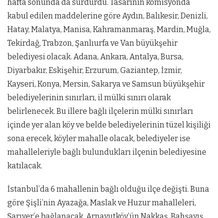
hafta sonunda da sürdürdü. Tasarının komisyonda
kabul edilen maddelerine göre Aydın, Balıkesir, Denizli,
Hatay, Malatya, Manisa, Kahramanmaraş, Mardin, Muğla,
Tekirdağ, Trabzon, Şanlıurfa ve Van büyükşehir
belediyesi olacak. Adana, Ankara, Antalya, Bursa,
Diyarbakır, Eskişehir, Erzurum, Gaziantep, İzmir,
Kayseri, Konya, Mersin, Sakarya ve Samsun büyükşehir
belediyelerinin sınırları, il mülki sınırı olarak
belirlenecek. Bu illere bağlı ilçelerin mülki sınırları
içinde yer alan köy ve belde belediyelerinin tüzel kişiliği
sona erecek, köyler mahalle olacak, belediyeler ise
mahalleleriyle bağlı bulundukları ilçenin belediyesine
katılacak.
İstanbul’da 6 mahallenin bağlı olduğu ilçe değişti. Buna
göre Şişli’nin Ayazağa, Maslak ve Huzur mahalleleri,
Sarıyer’e bağlanacak. Arnavutköy’ün Nakkaş, Bahşayış