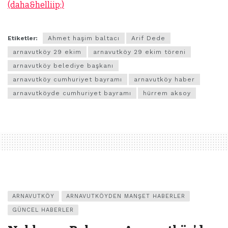
(daha&helliip;)
Etiketler:
Ahmet haşim baltacı
Arif Dede
arnavutköy 29 ekim
arnavutköy 29 ekim töreni
arnavutköy belediye başkanı
arnavutköy cumhuriyet bayramı
arnavutköy haber
arnavutköyde cumhuriyet bayramı
hürrem aksoy
ARNAVUTKÖY
ARNAVUTKÖYDEN MANŞET HABERLER
GÜNCEL HABERLER