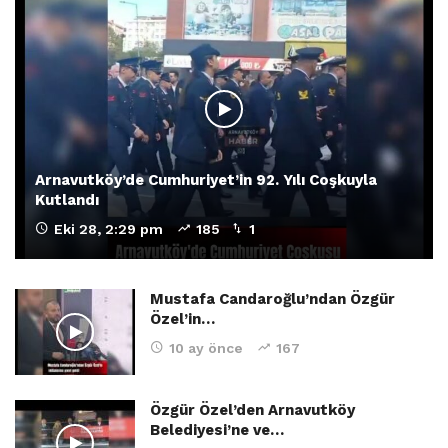
Arnavutköy’de Cumhuriyet’in 92. Yılı Coşkuyla
Kutlandı
Eki 28, 2:29 pm
185
1
Mustafa Candaroğlu’ndan Özgür
Özel’in…
10 ay önce
167
Özgür Özel’den Arnavutköy
Belediyesi’ne ve…