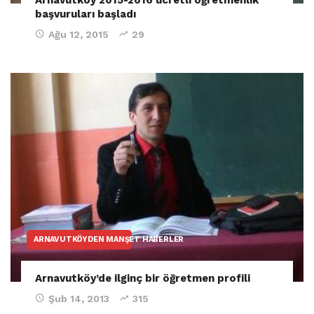
başvuruları başladı
Ağu 12, 2015
29
ARNAVUTKÖYDEN MANŞET HABERLER
Arnavutköy’de ilginç bir öğretmen profili
Şub 14, 2013
315