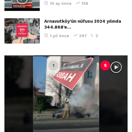
10 ay önce
138
Arnavutköy’ün nüfusu 2024 yılında
344.868’e…
1 yıl önce
297
2