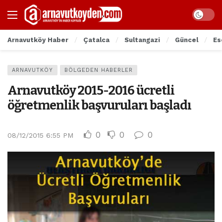
Arnavutköy Haber
Çatalca
Sultangazi
Güncel
Es
ARNAVUTKÖY
BÖLGEDEN HABERLER
Arnavutköy 2015-2016 ücretli
öğretmenlik başvuruları başladı
0
0
0
08/12/2015 6:55 PM