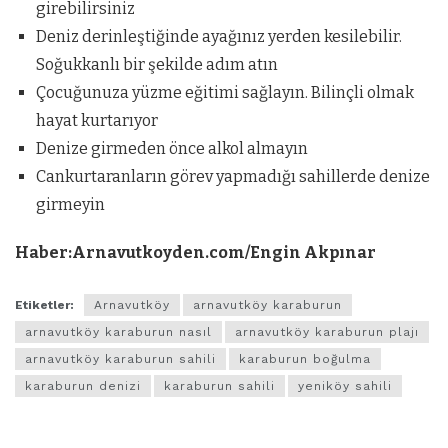
girebilirsiniz
Deniz derinleştiğinde ayağınız yerden kesilebilir.
Soğukkanlı bir şekilde adım atın
Çocuğunuza yüzme eğitimi sağlayın. Bilinçli olmak
hayat kurtarıyor
Denize girmeden önce alkol almayın
Cankurtaranların görev yapmadığı sahillerde denize
girmeyin
Haber:Arnavutkoyden.com/Engin Akpınar
Etiketler:
Arnavutköy
arnavutköy karaburun
arnavutköy karaburun nasıl
arnavutköy karaburun plajı
arnavutköy karaburun sahili
karaburun boğulma
karaburun denizi
karaburun sahili
yeniköy sahili