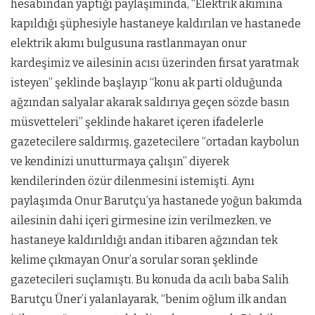
hesabından yaptığı paylaşımında, “Elektrik akımına
kapıldığı şüphesiyle hastaneye kaldırılan ve hastanede
elektrik akımı bulgusuna rastlanmayan onur
kardeşimiz ve ailesinin acısı üzerinden fırsat yaratmak
isteyen” şeklinde başlayıp “konu ak parti olduğunda
ağzından salyalar akarak saldırıya geçen sözde basın
müsvetteleri” şeklinde hakaret içeren ifadelerle
gazetecilere saldırmış, gazetecilere “ortadan kaybolun
ve kendinizi unutturmaya çalışın” diyerek
kendilerinden özür dilenmesini istemişti. Aynı
paylaşımda Onur Barutçu’ya hastanede yoğun bakımda
ailesinin dahi içeri girmesine izin verilmezken, ve
hastaneye kaldırıldığı andan itibaren ağzından tek
kelime çıkmayan Onur’a sorular soran şeklinde
gazetecileri suçlamıştı. Bu konuda da acılı baba Salih
Barutçu Üner’i yalanlayarak, “benim oğlum ilk andan