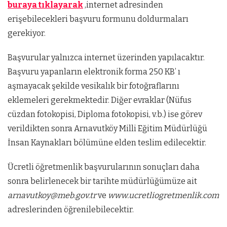
buraya tıklayarak
,internet adresinden
erişebilecekleri başvuru formunu doldurmaları
gerekiyor.
Başvurular yalnızca internet üzerinden yapılacaktır.
Başvuru yapanların elektronik forma 250 KB’ ı
aşmayacak şekilde vesikalık bir fotoğraflarını
eklemeleri gerekmektedir. Diğer evraklar (Nüfus
cüzdan fotokopisi, Diploma fotokopisi, v.b.) ise görev
verildikten sonra Arnavutköy Milli Eğitim Müdürlüğü
İnsan Kaynakları bölümüne elden teslim edilecektir.
Ücretli öğretmenlik başvurularının sonuçları daha
sonra belirlenecek bir tarihte müdürlüğümüze ait
arnavutkoy@meb.gov.tr
ve
www.ucretliogretmenlik.com
adreslerinden öğrenilebilecektir.