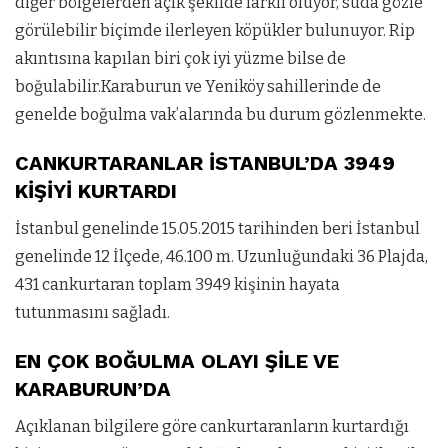
diğer bölgelerden açık şekilde farklı oluyor, suda gözle
görülebilir biçimde ilerleyen köpükler bulunuyor. Rip
akıntısına kapılan biri çok iyi yüzme bilse de
boğulabilir.Karaburun ve Yeniköy sahillerinde de
genelde boğulma vak’alarında bu durum gözlenmekte.
CANKURTARANLAR İSTANBUL’DA 3949
KİŞİYİ KURTARDI
İstanbul genelinde 15.05.2015 tarihinden beri İstanbul
genelinde 12 İlçede, 46.100 m. Uzunluğundaki 36 Plajda,
431 cankurtaran toplam 3949 kişinin hayata
tutunmasını sağladı.
EN ÇOK BOĞULMA OLAYI ŞİLE VE
KARABURUN’DA
Açıklanan bilgilere göre cankurtaranların kurtardığı