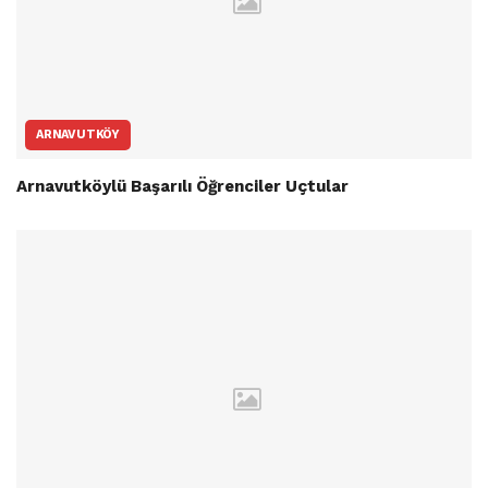
ARNAVUTKÖY
Arnavutköylü Başarılı Öğrenciler Uçtular