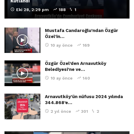
Kutlandı
Eki 28, 2:29 pm
188
1
Mustafa Candaroğlu’ndan Özgür
Özel’in…
10 ay önce
169
Özgür Özel’den Arnavutköy
Belediyesi’ne ve…
10 ay önce
140
Arnavutköy’ün nüfusu 2024 yılında
344.868’e…
2 yıl önce
301
2