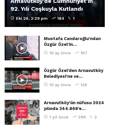
Arnavutköy’de Cumhuriyet’in
92. Yılı Coşkuyla Kutlandı
Eki 28, 2:29 pm
184
1
Mustafa Candaroğlu’ndan
Özgür Özel’in…
10 ay önce
167
Özgür Özel’den Arnavutköy
Belediyesi’ne ve…
10 ay önce
138
Arnavutköy’ün nüfusu 2024
yılında 344.868’e…
1 yıl önce
296
2