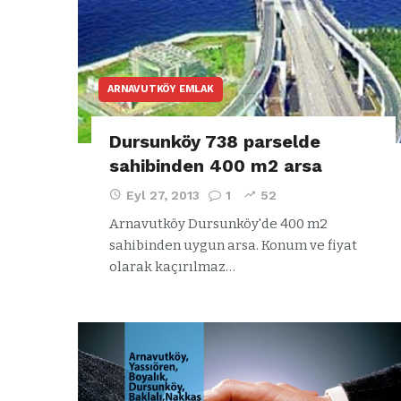
ARNAVUTKÖY EMLAK
Dursunköy 738 parselde
sahibinden 400 m2 arsa
Eyl 27, 2013
1
52
Arnavutköy Dursunköy'de 400 m2
sahibinden uygun arsa. Konum ve fiyat
olarak kaçırılmaz…