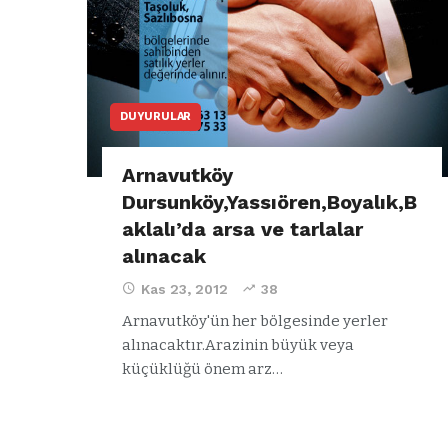
DUYURULAR
Arnavutköy
Dursunköy,Yassıören,Boyalık,B
aklalı’da arsa ve tarlalar
alınacak
Kas 23, 2012
38
Arnavutköy'ün her bölgesinde yerler
ARNAVUTKÖY
ARNAVUTKÖY
alınacaktır.Arazinin büyük veya
Özgür Özel’den
Arnav
küçüklüğü önem arz…
Arnavutköy
nüfus
Belediyesi’ne ve
yılınd