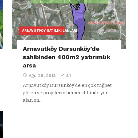
ARNAVUTKÖY SATILIK İLANLARI
Arnavutköy Dursunköy’de
sahibinden 400m2 yatırımlık
arsa
Ağu 28, 2013
41
Arnavutköy Dursunköy'de en çok rağbet
gören ve projelerin hemen dibinde yer
alan en…