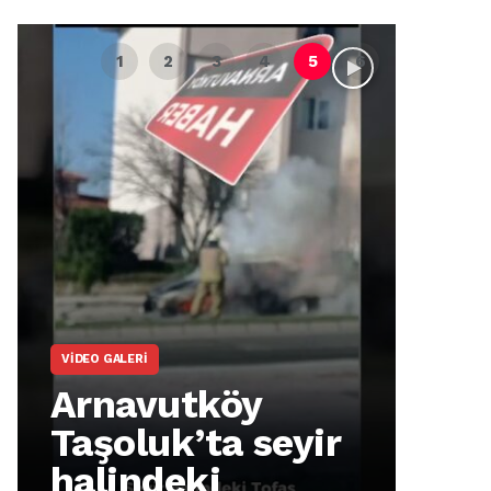
ARNAVUTKÖY
y
Arnavutköy
seyir
İmrahor
Mahallesi