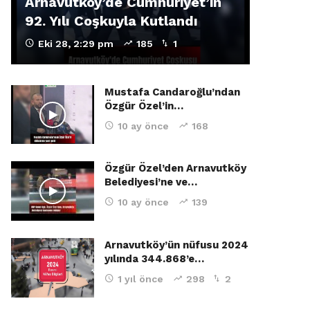
Arnavutköy’de Cumhuriyet’in
92. Yılı Coşkuyla Kutlandı
Eki 28, 2:29 pm
185
1
Mustafa Candaroğlu’ndan
Özgür Özel’in…
10 ay önce
168
Özgür Özel’den Arnavutköy
Belediyesi’ne ve…
10 ay önce
139
Arnavutköy’ün nüfusu 2024
yılında 344.868’e…
1 yıl önce
298
2