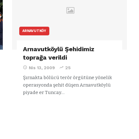
ARNAVUTKÖY
Arnavutköylü Şehidimiz
toprağa verildi
Nis 13, 2009
25
Şırnakta bölücü terör örgütüne yönelik
operasyonda şehit düşen Arnavutköylü
piyade er Tuncay…