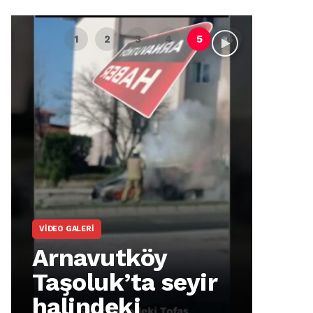
VIDEO GALERI
ARNA
Arnavutköy
Ar
Taşoluk’ta seyir
İm
halindeki
Ma