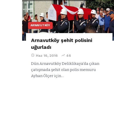
ARNAVUTKÖY
Arnavutköy şehit polisini
uğurladı
Haz 16, 2016
46
Dün Arnavutköy Deliklikaya'da çıkan
çatışmada şehit olan polis memuru
Ayhan Ölçer için…