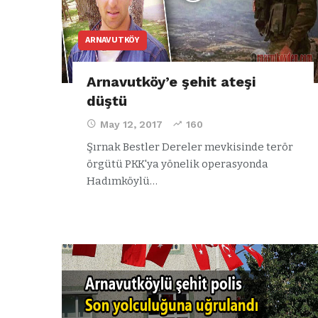
ARNAVUTKÖY
Arnavutköy’e şehit ateşi
düştü
May 12, 2017
160
Şırnak Bestler Dereler mevkisinde terör
örgütü PKK'ya yönelik operasyonda
Hadımköylü…