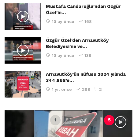
Mustafa Candaroğlu’ndan Özgür
Özel’in…
10 ay önce
168
Özgür Özel’den Arnavutköy
Belediyesi’ne ve…
10 ay önce
139
Arnavutköy’ün nüfusu 2024 yılında
344.868’e…
1 yıl önce
298
2