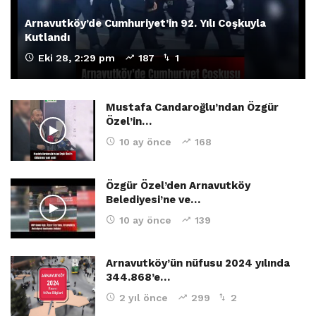
Arnavutköy’de Cumhuriyet’in 92. Yılı Coşkuyla
Kutlandı
Eki 28, 2:29 pm
187
1
Mustafa Candaroğlu’ndan Özgür
Özel’in…
10 ay önce
168
Özgür Özel’den Arnavutköy
Belediyesi’ne ve…
10 ay önce
139
Arnavutköy’ün nüfusu 2024 yılında
344.868’e…
2 yıl önce
299
2