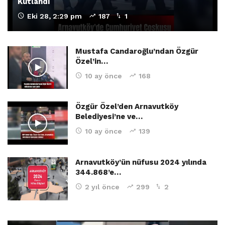
Kutlandı
Eki 28, 2:29 pm
187
1
Mustafa Candaroğlu’ndan Özgür
Özel’in…
10 ay önce
168
Özgür Özel’den Arnavutköy
Belediyesi’ne ve…
10 ay önce
139
Arnavutköy’ün nüfusu 2024 yılında
344.868’e…
2 yıl önce
299
2