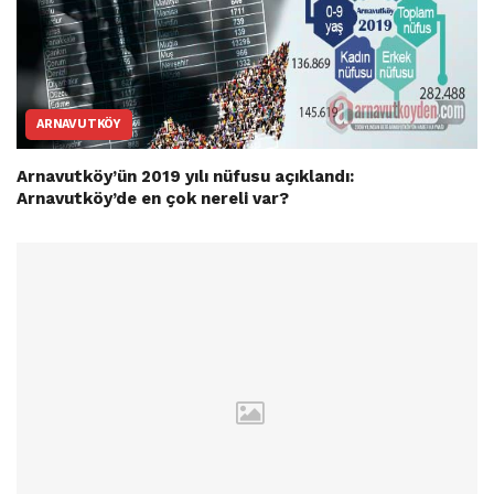
ARNAVUTKÖY
Arnavutköy’ün 2019 yılı nüfusu açıklandı:
Arnavutköy’de en çok nereli var?