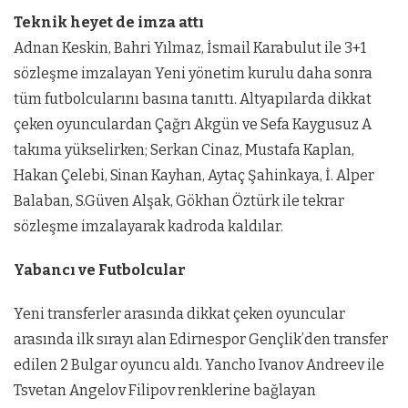
Teknik heyet de imza attı
Adnan Keskin, Bahri Yılmaz, İsmail Karabulut ile 3+1
sözleşme imzalayan Yeni yönetim kurulu daha sonra
tüm futbolcularını basına tanıttı. Altyapılarda dikkat
çeken oyunculardan Çağrı Akgün ve Sefa Kaygusuz A
takıma yükselirken; Serkan Cinaz, Mustafa Kaplan,
Hakan Çelebi, Sinan Kayhan, Aytaç Şahinkaya, İ. Alper
Balaban, S.Güven Alşak, Gökhan Öztürk ile tekrar
sözleşme imzalayarak kadroda kaldılar.
Yabancı ve Futbolcular
Yeni transferler arasında dikkat çeken oyuncular
arasında ilk sırayı alan Edirnespor Gençlik’den transfer
edilen 2 Bulgar oyuncu aldı. Yancho Ivanov Andreev ile
Tsvetan Angelov Filipov renklerine bağlayan