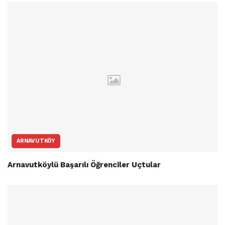
ARNAVUTKÖY
Arnavutköylü Başarılı Öğrenciler Uçtular