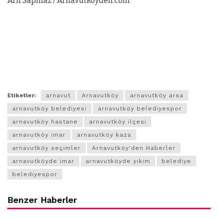
Arif Sapmaz / Arnavutkoyden.com
Etiketler:
arnavut
Arnavutköy
arnavutköy arsa
arnavutköy belediyesi
arnavutköy belediyespor
arnavutköy hastane
arnavutköy ilçesi
arnavutköy imar
arnavutköy kaza
arnavutköy seçimler
Arnavutköy'den Haberler
arnavutköyde imar
arnavutköyde yıkım
belediye
belediyespor
Benzer Haberler