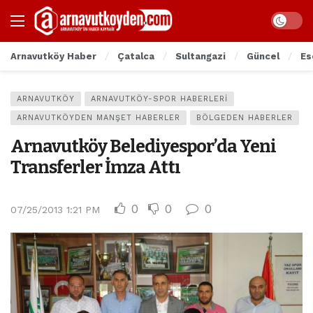
Arnavutköy Haber
Çatalca
Sultangazi
Güncel
Es
ARNAVUTKÖY
ARNAVUTKÖY-SPOR HABERLERI
ARNAVUTKÖYDEN MANŞET HABERLER
BÖLGEDEN HABERLER
Arnavutköy Belediyespor’da Yeni
Transferler İmza Attı
0
0
0
07/25/2013 1:21 PM