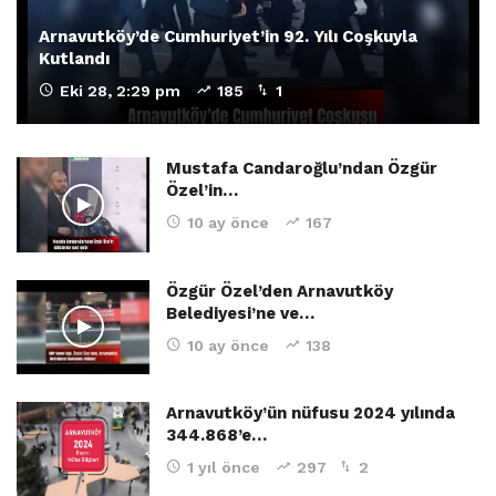
Arnavutköy’de Cumhuriyet’in 92. Yılı Coşkuyla
Kutlandı
Eki 28, 2:29 pm
185
1
Mustafa Candaroğlu’ndan Özgür
Özel’in…
10 ay önce
167
Özgür Özel’den Arnavutköy
Belediyesi’ne ve…
10 ay önce
138
Arnavutköy’ün nüfusu 2024 yılında
344.868’e…
1 yıl önce
297
2