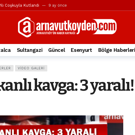
ılı Coşkuyla Kutlandı
9 ay önce
l’in iddialarına yanıt geldi
10 ay önce
yesi’ne ve Mustafa Candaroğlu’na yönelik suçlamalar
10 ay önce
a 344.868’e ulaştı
2 yıl önce
deki otomobil alev alev yandı.
2 yıl önce
alca
Sultangazi
Güncel
Esenyurt
Bölge Haberler
nleri protesto gösterisi düzenledi
2 yıl önce
t Bayramı kutlamaları coşkuyla gerçekleşti
2 yıl önce
ERLER
VIDEO GALERI
irbirlerinin üzerine devrildi
2 yıl önce
nlı kavga: 3 yaralı!
ada, taksideki yolcu öldü
3 yıl önce
nı tepkisi
3 yıl önce