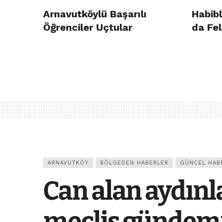
Arnavutköylü Başarılı
Habibl
Öğrenciler Uçtular
da Fel
ARNAVUTKÖY
BÖLGEDEN HABERLER
GÜNCEL HAB
Can alan aydınl
meclis gündem