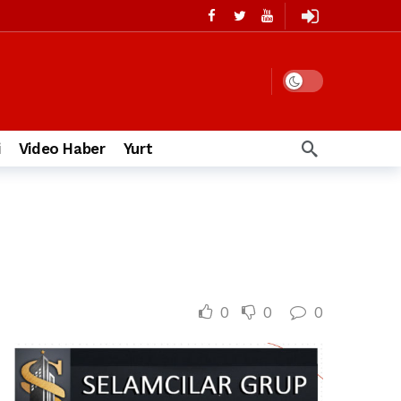
i
Video Haber
Yurt
0
0
0