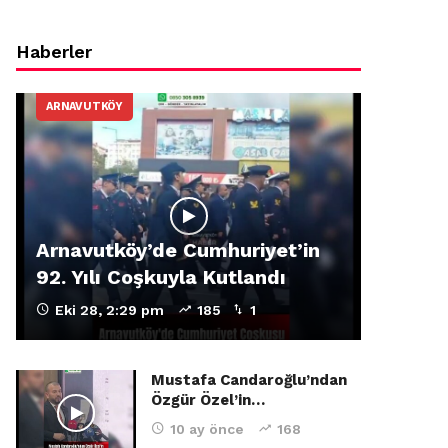
Haberler
ARNAVUTKÖY
Arnavutköy’de Cumhuriyet’in
92. Yılı Coşkuyla Kutlandı
Eki 28, 2:29 pm
185
1
Mustafa Candaroğlu’ndan
Özgür Özel’in…
10 ay önce
168