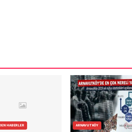
ün
Arnavutköy
Taşoluk’ta seyir
halindeki
ştı
otomobil alev
alev yandı.
DEN HABERLER
ARNAVUTKÖY