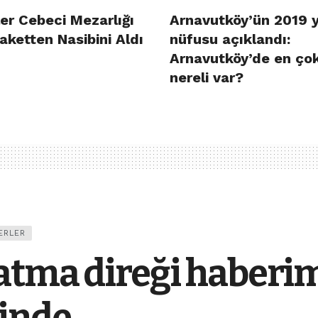
er Cebeci Mezarlığı
Arnavutköy’ün 2019 y
aketten Nasibini Aldı
nüfusu açıklandı:
Arnavutköy’de en ço
nereli var?
ERLER
atma direği haberim
inde