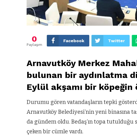
0
Facebook
Twitter
Paylaşım
Arnavutköy Merkez Mahall
bulunan bir aydınlatma di
Eylül akşamı bir köpeği
Durumu gören vatandaşların tepki gösterdi
Arnavutköy Belediyesi’nin yeni binasına taş
da gündem oldu. Bedaş’ın topa tutulduğu sö
çeken bir cümle vardı.