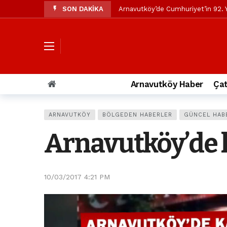
SON DAKİKA
Arnavutköy’de Cumhuriyet’in 92. Y
Mustafa Candaroğlu’ndan Özgür Öze
Özgür Özel’den Arnavutköy Beledi
Arnavutköy’ün nüfusu 2024 yılınd
Arnavutköy Taşoluk’ta seyir halin
Arnavutköy Haber
Çat
Arnavutköy İmrahor Mahallesi saki
Arnavutköy’de 29 Ekim Cumhuriye
ARNAVUTKÖY
BÖLGEDEN HABERLER
GÜNCEL HAB
Toprak kaydı: 3 hafriyat kamyonu b
Arnavutköy’de ka
İstanbul Havalimanı yolundaki kaz
Arnavutkoy Belediyesi’ne su baskı
10/03/2017 4:21 PM