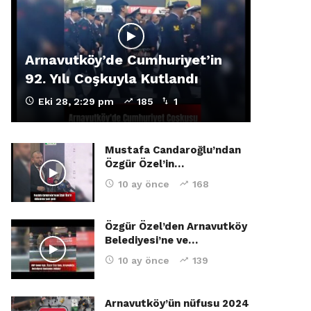
Arnavutköy’de Cumhuriyet’in
92. Yılı Coşkuyla Kutlandı
Eki 28, 2:29 pm
185
1
Mustafa Candaroğlu’ndan
Özgür Özel’in…
10 ay önce
168
Özgür Özel’den Arnavutköy
Belediyesi’ne ve…
10 ay önce
139
Arnavutköy’ün nüfusu 2024