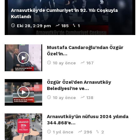
Arnavutköy’de Cumhuriyet’in 92. Yılı Coşkuyla
Kutlandı
Eki 28, 2:29 pm
185
1
Mustafa Candaroğlu’ndan Özgür
Özel’in…
10 ay önce
167
Özgür Özel’den Arnavutköy
Belediyesi’ne ve…
10 ay önce
138
Arnavutköy’ün nüfusu 2024 yılında
344.868’e…
1 yıl önce
296
2