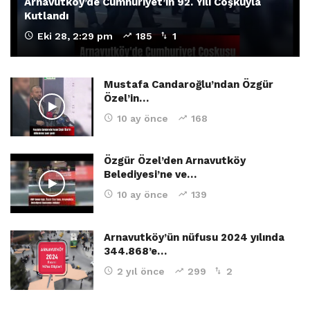
Arnavutköy’de Cumhuriyet’in 92. Yılı Coşkuyla
Kutlandı
Eki 28, 2:29 pm
185
1
Mustafa Candaroğlu’ndan Özgür
Özel’in…
10 ay önce
168
Özgür Özel’den Arnavutköy
Belediyesi’ne ve…
10 ay önce
139
Arnavutköy’ün nüfusu 2024 yılında
344.868’e…
2 yıl önce
299
2