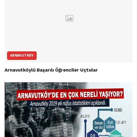
ARNAVUTKÖY
Arnavutköylü Başarılı Öğrenciler Uçtular