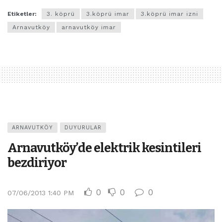
Etiketler:
3. köprü
3.köprü imar
3.köprü imar izni
Arnavutköy
arnavutköy imar
ARNAVUTKÖY
DUYURULAR
Arnavutköy’de elektrik kesintileri
bezdiriyor
0
0
0
07/06/2013 1:40 PM