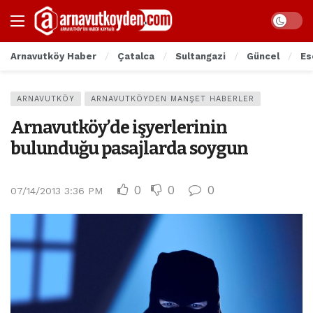
Arnavutköy Haber
Çatalca
Sultangazi
Güncel
Es
ARNAVUTKÖY
ARNAVUTKÖYDEN MANŞET HABERLER
Arnavutköy’de işyerlerinin
bulunduğu pasajlarda soygun
0
0
0
07/14/2013 3:36 PM