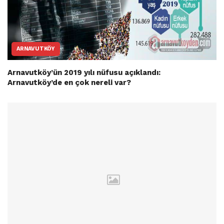
ARNAVUTKÖY
Arnavutköy’ün 2019 yılı nüfusu açıklandı:
Arnavutköy’de en çok nereli var?