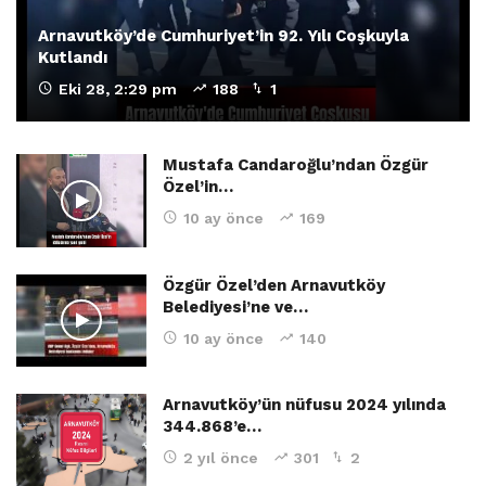
Arnavutköy’de Cumhuriyet’in 92. Yılı Coşkuyla
Kutlandı
Eki 28, 2:29 pm
188
1
Mustafa Candaroğlu’ndan Özgür
Özel’in…
10 ay önce
169
Özgür Özel’den Arnavutköy
Belediyesi’ne ve…
10 ay önce
140
Arnavutköy’ün nüfusu 2024 yılında
344.868’e…
2 yıl önce
301
2