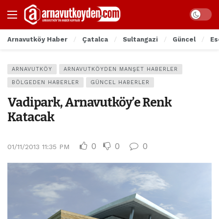
Arnavutköy Haber
Çatalca
Sultangazi
Güncel
Es
ARNAVUTKÖY
ARNAVUTKÖYDEN MANŞET HABERLER
BÖLGEDEN HABERLER
GÜNCEL HABERLER
Vadipark, Arnavutköy’e Renk
Katacak
0
0
0
01/11/2013 11:35 PM