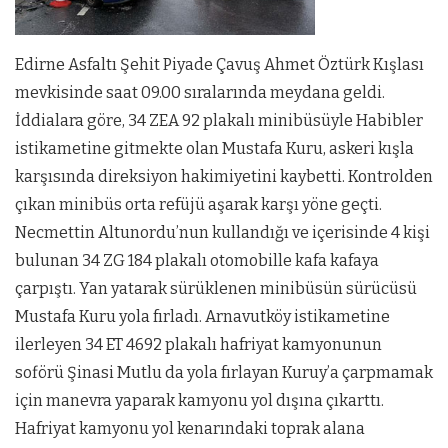
Edirne Asfaltı Şehit Piyade Çavuş Ahmet Öztürk Kışlası
mevkisinde saat 09.00 sıralarında meydana geldi.
İddialara göre, 34 ZEA 92 plakalı minibüsüyle Habibler
istikametine gitmekte olan Mustafa Kuru, askeri kışla
karşısında direksiyon hakimiyetini kaybetti. Kontrolden
çıkan minibüs orta refüjü aşarak karşı yöne geçti.
Necmettin Altunordu’nun kullandığı ve içerisinde 4 kişi
bulunan 34 ZG 184 plakalı otomobille kafa kafaya
çarpıştı. Yan yatarak sürüklenen minibüsün sürücüsü
Mustafa Kuru yola fırladı. Arnavutköy istikametine
ilerleyen 34 ET 4692 plakalı hafriyat kamyonunun
soförü Şinasi Mutlu da yola fırlayan Kuruy’a çarpmamak
için manevra yaparak kamyonu yol dışına çıkarttı.
Hafriyat kamyonu yol kenarındaki toprak alana