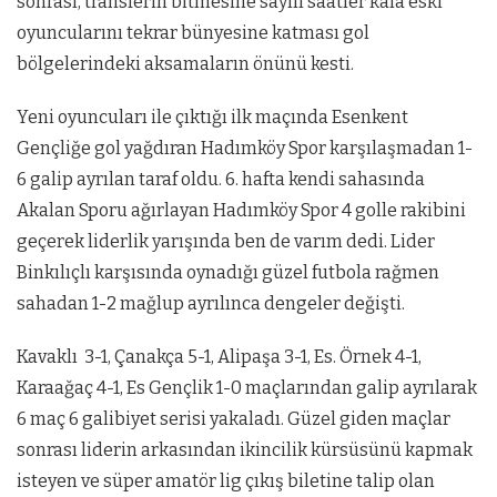
sonrası, transferin bitmesine sayılı saatler kala eski
oyuncularını tekrar bünyesine katması gol
bölgelerindeki aksamaların önünü kesti.
Yeni oyuncuları ile çıktığı ilk maçında Esenkent
Gençliğe gol yağdıran Hadımköy Spor karşılaşmadan 1-
6 galip ayrılan taraf oldu. 6. hafta kendi sahasında
Akalan Sporu ağırlayan Hadımköy Spor 4 golle rakibini
geçerek liderlik yarışında ben de varım dedi. Lider
Binkılıçlı karşısında oynadığı güzel futbola rağmen
sahadan 1-2 mağlup ayrılınca dengeler değişti.
Kavaklı 3-1, Çanakça 5-1, Alipaşa 3-1, Es. Örnek 4-1,
Karaağaç 4-1, Es Gençlik 1-0 maçlarından galip ayrılarak
6 maç 6 galibiyet serisi yakaladı. Güzel giden maçlar
sonrası liderin arkasından ikincilik kürsüsünü kapmak
isteyen ve süper amatör lig çıkış biletine talip olan