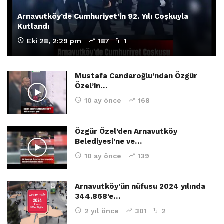
Arnavutköy’de Cumhuriyet’in 92. Yılı Coşkuyla
Kutlandı
Eki 28, 2:29 pm
187
1
Mustafa Candaroğlu’ndan Özgür
Özel’in…
10 ay önce
168
Özgür Özel’den Arnavutköy
Belediyesi’ne ve…
10 ay önce
139
Arnavutköy’ün nüfusu 2024 yılında
344.868’e…
2 yıl önce
301
2