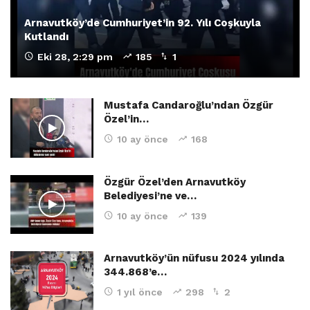
Arnavutköy’de Cumhuriyet’in 92. Yılı Coşkuyla
Kutlandı
Eki 28, 2:29 pm
185
1
Mustafa Candaroğlu’ndan Özgür
Özel’in…
10 ay önce
168
Özgür Özel’den Arnavutköy
Belediyesi’ne ve…
10 ay önce
139
Arnavutköy’ün nüfusu 2024 yılında
344.868’e…
1 yıl önce
298
2