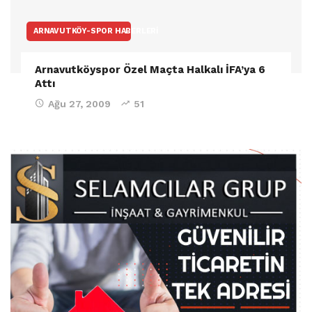
ARNAVUTKÖY-SPOR HABERLERI
Arnavutköyspor Özel Maçta Halkalı İFA’ya 6
Attı
Ağu 27, 2009
51