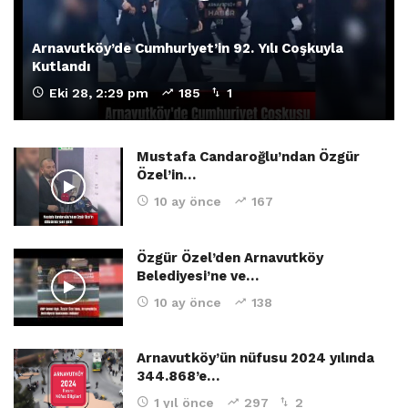
Arnavutköy’de Cumhuriyet’in 92. Yılı Coşkuyla
Kutlandı
Eki 28, 2:29 pm
185
1
Mustafa Candaroğlu’ndan Özgür
Özel’in…
10 ay önce
167
Özgür Özel’den Arnavutköy
Belediyesi’ne ve…
10 ay önce
138
Arnavutköy’ün nüfusu 2024 yılında
344.868’e…
1 yıl önce
297
2