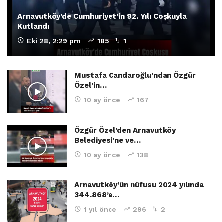
Arnavutköy’de Cumhuriyet’in 92. Yılı Coşkuyla
Kutlandı
Eki 28, 2:29 pm
185
1
Mustafa Candaroğlu’ndan Özgür
Özel’in…
10 ay önce
167
Özgür Özel’den Arnavutköy
Belediyesi’ne ve…
10 ay önce
138
Arnavutköy’ün nüfusu 2024 yılında
344.868’e…
1 yıl önce
296
2