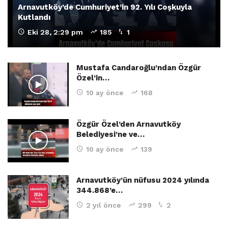
Arnavutköy’de Cumhuriyet’in 92. Yılı Coşkuyla
Kutlandı
Eki 28, 2:29 pm
185
1
Mustafa Candaroğlu’ndan Özgür
Özel’in…
10 ay önce
168
Özgür Özel’den Arnavutköy
Belediyesi’ne ve…
10 ay önce
139
Arnavutköy’ün nüfusu 2024 yılında
344.868’e…
2 yıl önce
299
2