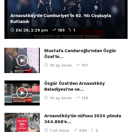
Arnavutköy’de Cumhuriyet’in 92. Yılı Coşkuyla
Kutlandı
Eki 28, 2:29 pm
185
1
Mustafa Candaroğlu’ndan Özgür
Özel’in…
10 ay önce
167
Özgür Özel’den Arnavutköy
Belediyesi’ne ve…
10 ay önce
138
Arnavutköy’ün nüfusu 2024 yılında
344.868’e…
1 yıl önce
296
2