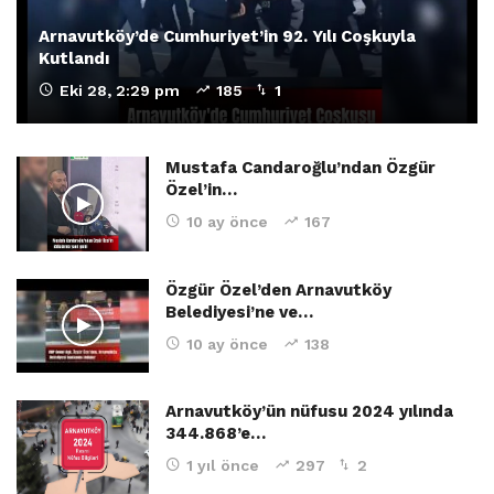
Arnavutköy’de Cumhuriyet’in 92. Yılı Coşkuyla
Kutlandı
Eki 28, 2:29 pm
185
1
Mustafa Candaroğlu’ndan Özgür
Özel’in…
10 ay önce
167
Özgür Özel’den Arnavutköy
Belediyesi’ne ve…
10 ay önce
138
Arnavutköy’ün nüfusu 2024 yılında
344.868’e…
1 yıl önce
297
2