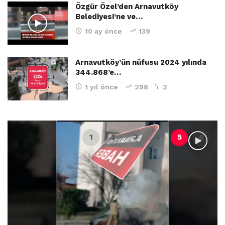
Özgür Özel’den Arnavutköy
Belediyesi’ne ve…
10 ay önce
139
Arnavutköy’ün nüfusu 2024 yılında
344.868’e…
1 yıl önce
298
2