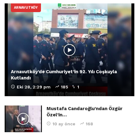
ARNAVUTKÖY
Arnavutköy’de Cumhuriyet’in 92. Yılı Coşkuyla
Kutlandı
Eki 28, 2:29 pm
185
1
Mustafa Candaroğlu’ndan Özgür
Özel’in…
10 ay önce
168