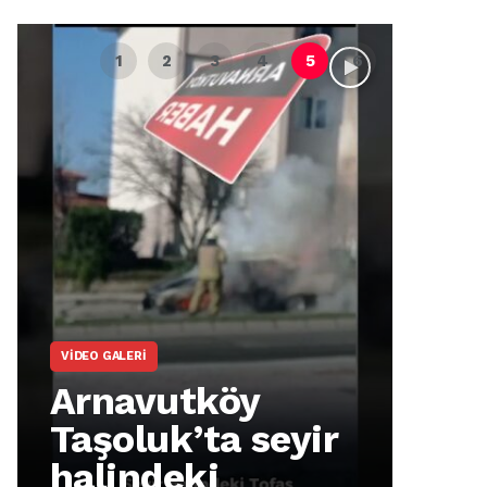
VIDEO GALERI
ARNA
Arnavutköy
Ar
Taşoluk’ta seyir
İm
halindeki
Ma