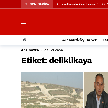
SON DAKİKA
Arnavutköy’de Cumhuriyet’in 92. Y
Mustafa Candaroğlu’ndan Özgür Öze
Özgür Özel’den Arnavutköy Beledi
Arnavutköy’ün nüfusu 2024 yılınd
Arnavutköy Taşoluk’ta seyir halin
Arnavutköy Haber
Çat
Arnavutköy İmrahor Mahallesi saki
Ana sayfa
deliklikaya
Arnavutköy’de 29 Ekim Cumhuriye
Etiket:
deliklikaya
Toprak kaydı: 3 hafriyat kamyonu b
İstanbul Havalimanı yolundaki kaz
Arnavutkoy Belediyesi’ne su baskı