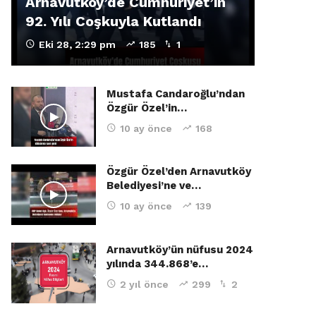
Arnavutköy’de Cumhuriyet’in
92. Yılı Coşkuyla Kutlandı
Eki 28, 2:29 pm
185
1
Mustafa Candaroğlu’ndan
Özgür Özel’in…
10 ay önce
168
Özgür Özel’den Arnavutköy
Belediyesi’ne ve…
10 ay önce
139
Arnavutköy’ün nüfusu 2024
yılında 344.868’e…
2 yıl önce
299
2