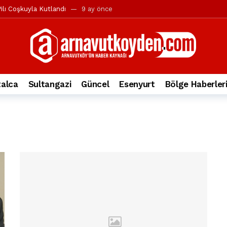
ılı Coşkuyla Kutlandı
9 ay önce
l’in iddialarına yanıt geldi
10 ay önce
yesi’ne ve Mustafa Candaroğlu’na yönelik suçlamalar
10 ay önce
a 344.868’e ulaştı
2 yıl önce
deki otomobil alev alev yandı.
2 yıl önce
alca
Sultangazi
Güncel
Esenyurt
Bölge Haberler
nleri protesto gösterisi düzenledi
2 yıl önce
t Bayramı kutlamaları coşkuyla gerçekleşti
2 yıl önce
irbirlerinin üzerine devrildi
2 yıl önce
ada, taksideki yolcu öldü
3 yıl önce
nı tepkisi
3 yıl önce