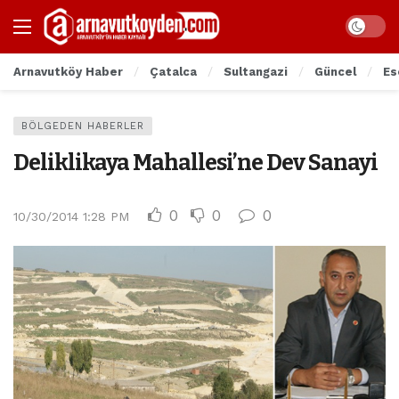
Arnavutköy Haber
Çatalca
Sultangazi
Güncel
Es
BÖLGEDEN HABERLER
Deliklikaya Mahallesi’ne Dev Sanayi
0
0
0
10/30/2014 1:28 PM