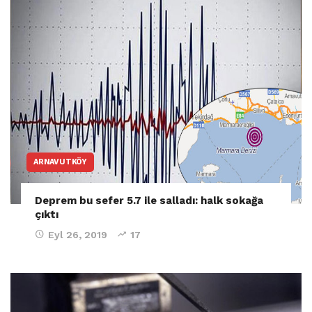
ARNAVUTKÖY
Deprem bu sefer 5.7 ile salladı: halk sokağa
çıktı
Eyl 26, 2019
17