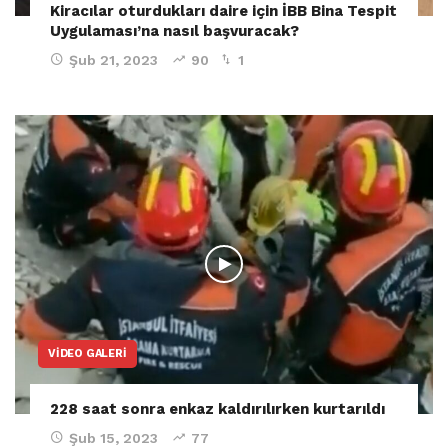
Kiracılar oturdukları daire için İBB Bina Tespit
Uygulaması’na nasıl başvuracak?
Şub 21, 2023
90
1
VIDEO GALERI
228 saat sonra enkaz kaldırılırken kurtarıldı
Şub 15, 2023
77