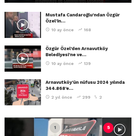
Mustafa Candaroğlu’ndan Özgür
Özel’in…
10 ay önce
168
Özgür Özel’den Arnavutköy
Belediyesi’ne ve…
10 ay önce
139
Arnavutköy’ün nüfusu 2024 yılında
344.868’e…
2 yıl önce
299
2