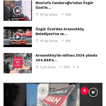
Mustafa Candaroğlu’ndan Özgür
Özel’in…
10 ay önce
168
Özgür Özel’den Arnavutköy
Belediyesi’ne ve…
10 ay önce
139
Arnavutköy’ün nüfusu 2024 yılında
344.868’e…
1 yıl önce
299
2