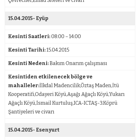
Çevreciler,Emad Siteleri ve civarı
15.04.2015-
Eyüp
Kesinti Saatleri:
08:00 – 14:00
Kesinti Tarihi:
15.04.2015
Kesinti Nedeni:
Bakım Onarım çalışması
Kesintiden etkilenecek bölge ve
mahalleler:
İlkdal Madencilik,Öztaş Maden,İtü
Kooperatifi,Odayeri Köyü,Aşağı Ağaçlı Köyü,Yukarı
Ağaçlı Köyü,İsmail Kurtuluş,ICA-ICTAŞ-3.Köprü
Şantiyeleri ve civarı
15.04.2015-
Esenyurt