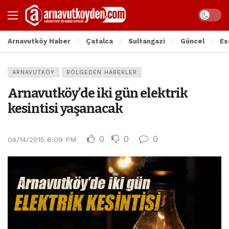
Arnavutköy Haber
Çatalca
Sultangazi
Güncel
Es
ARNAVUTKÖY
BÖLGEDEN HABERLER
Arnavutköy’de iki gün elektrik
kesintisi yaşanacak
0
0
0
04/14/2015 6:09 PM