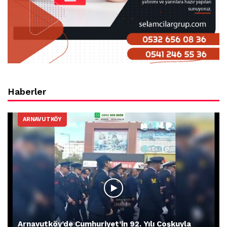
Haberler
ARNAVUTKÖY
Arnavutköy’de Cumhuriyet’in 92. Yılı Coşkuyla