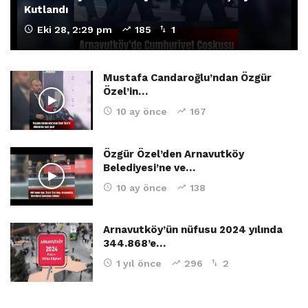
Kutlandı
Eki 28, 2:29 pm
185
1
Mustafa Candaroğlu’ndan Özgür
Özel’in…
10 ay önce
167
Özgür Özel’den Arnavutköy
Belediyesi’ne ve…
10 ay önce
138
Arnavutköy’ün nüfusu 2024 yılında
344.868’e…
1 yıl önce
296
2