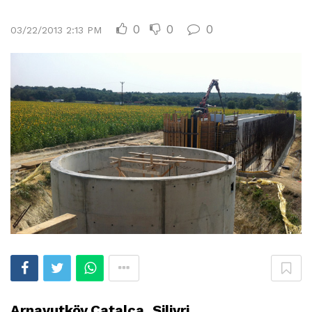
0
0
0
03/22/2013 2:13 PM
Arnavutköy,Çatalca, Silivri,