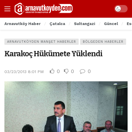
Arnavutköy Haber
Çatalca
Sultangazi
Güncel
Es
ARNAVUTKÖYDEN MANŞET HABERLER
BÖLGEDEN HABERLER
Karakoç Hükümete Yüklendi
0
0
0
03/23/2013 8:01 PM