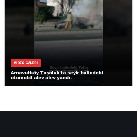
ARNAVUTKÖY
Arnavutköy İmrahor Mahallesi sakinleri
protesto gösterisi düzenledi