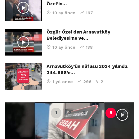
Özel’in…
10 ay önce
167
Özgür Özel’den Arnavutköy
Belediyesi’ne ve…
10 ay önce
138
Arnavutköy’ün nüfusu 2024 yılında
344.868’e…
1 yıl önce
296
2