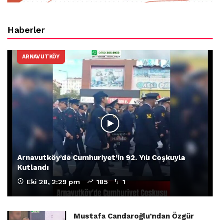
Haberler
ARNAVUTKÖY
Arnavutköy’de Cumhuriyet’in 92. Yılı Coşkuyla
Kutlandı
Eki 28, 2:29 pm
185
1
Mustafa Candaroğlu’ndan Özgür