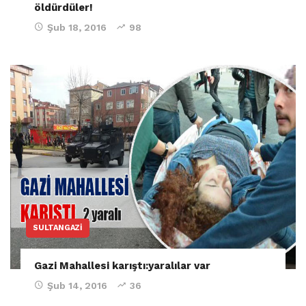
öldürdüler!
Şub 18, 2016
98
SULTANGAZI
Gazi Mahallesi karıştı:yaralılar var
Şub 14, 2016
36