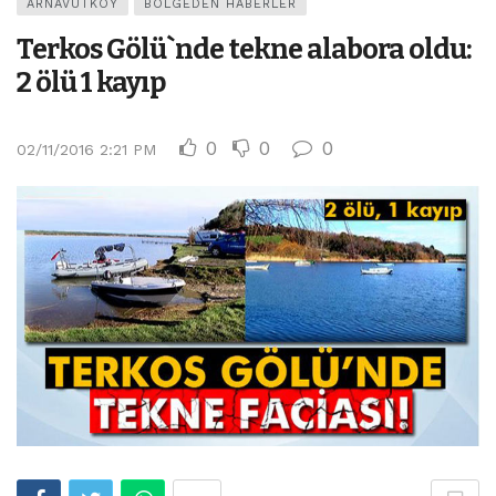
ARNAVUTKÖY
BÖLGEDEN HABERLER
Terkos Gölü`nde tekne alabora oldu:
2 ölü 1 kayıp
0
0
0
02/11/2016 2:21 PM