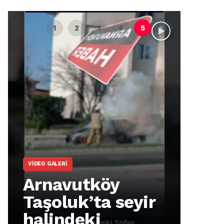
VIDEO GALERI
ARNA
Arnavutköy
Ar
Taşoluk’ta seyir
İm
halindeki
Ma