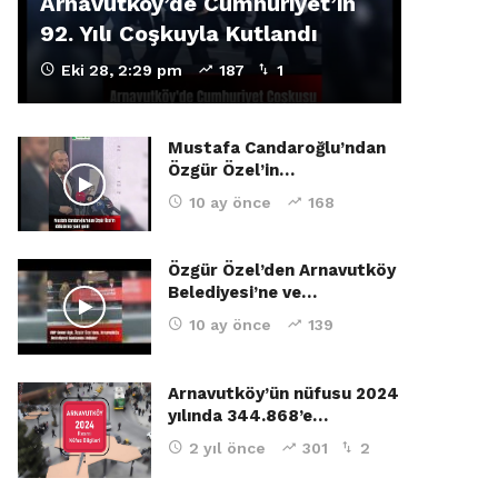
Arnavutköy’de Cumhuriyet’in
92. Yılı Coşkuyla Kutlandı
Eki 28, 2:29 pm
187
1
Mustafa Candaroğlu’ndan
Özgür Özel’in…
10 ay önce
168
Özgür Özel’den Arnavutköy
Belediyesi’ne ve…
10 ay önce
139
Arnavutköy’ün nüfusu 2024
yılında 344.868’e…
2 yıl önce
301
2