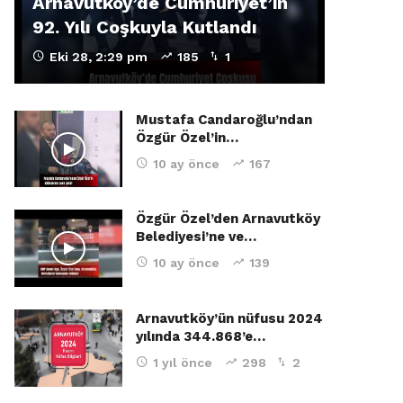
Arnavutköy’de Cumhuriyet’in
92. Yılı Coşkuyla Kutlandı
Eki 28, 2:29 pm
185
1
Mustafa Candaroğlu’ndan
Özgür Özel’in…
10 ay önce
167
Özgür Özel’den Arnavutköy
Belediyesi’ne ve…
10 ay önce
139
Arnavutköy’ün nüfusu 2024
yılında 344.868’e…
1 yıl önce
298
2