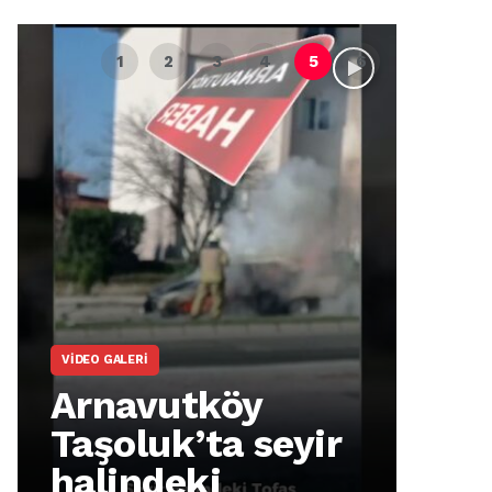
VIDEO GALERI
ARNA
Arnavutköy
Ar
Taşoluk’ta seyir
İm
halindeki
Ma