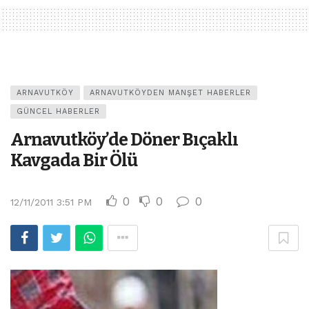
ARNAVUTKÖY
ARNAVUTKÖYDEN MANŞET HABERLER
GÜNCEL HABERLER
Arnavutköy’de Döner Bıçaklı
Kavgada Bir Ölü
0
0
0
12/11/2011 3:51 PM