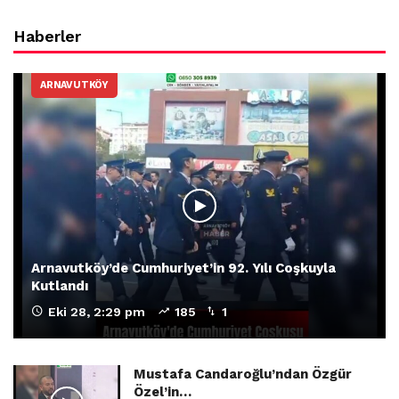
Haberler
ARNAVUTKÖY
Arnavutköy’de Cumhuriyet’in 92. Yılı Coşkuyla
Kutlandı
Eki 28, 2:29 pm
185
1
Mustafa Candaroğlu’ndan Özgür
Özel’in…