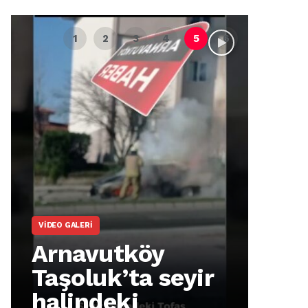
VIDEO GALERI
ARNA
Arnavutköy
Ar
Taşoluk’ta seyir
İm
halindeki
Ma