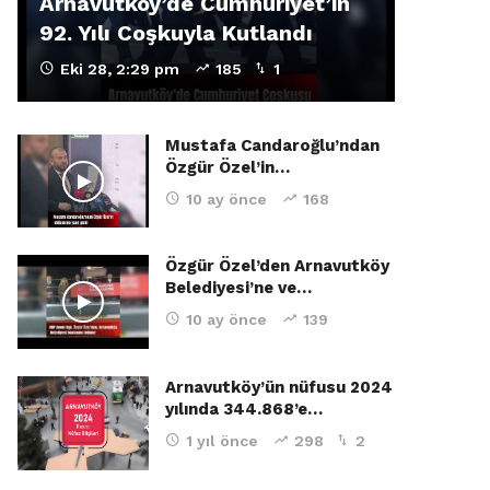
Arnavutköy’de Cumhuriyet’in
92. Yılı Coşkuyla Kutlandı
Eki 28, 2:29 pm
185
1
Mustafa Candaroğlu’ndan
Özgür Özel’in…
10 ay önce
168
Özgür Özel’den Arnavutköy
Belediyesi’ne ve…
10 ay önce
139
Arnavutköy’ün nüfusu 2024
yılında 344.868’e…
1 yıl önce
298
2