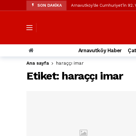
SON DAKİKA
Arnavutköy’de Cumhuriyet’in 92. Y
Mustafa Candaroğlu’ndan Özgür Öze
Özgür Özel’den Arnavutköy Beledi
Arnavutköy’ün nüfusu 2024 yılınd
Arnavutköy Taşoluk’ta seyir halin
Arnavutköy Haber
Çat
Arnavutköy İmrahor Mahallesi saki
Ana sayfa
haraççı imar
Arnavutköy’de 29 Ekim Cumhuriye
Etiket:
haraççı imar
Toprak kaydı: 3 hafriyat kamyonu b
İstanbul Havalimanı yolundaki kaz
Arnavutkoy Belediyesi’ne su baskı