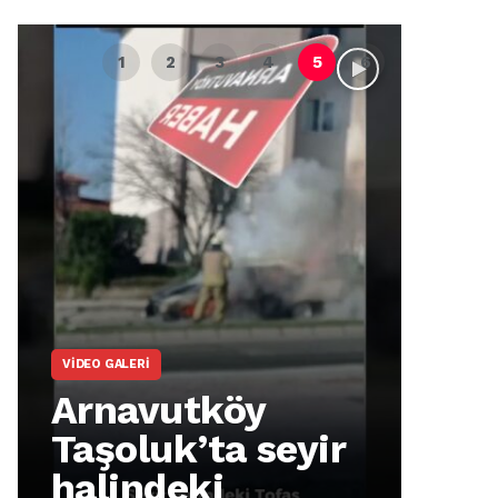
VIDEO GALERI
ARNA
Arnavutköy
Ar
Taşoluk’ta seyir
İm
halindeki
Ma