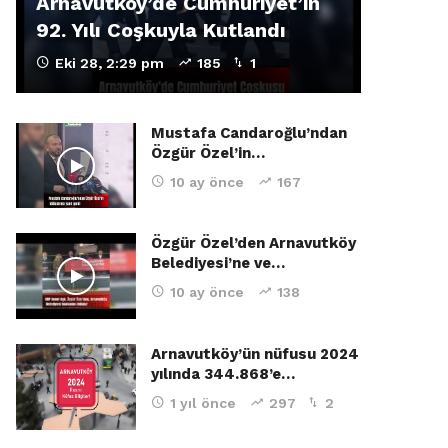
Arnavutköy’de Cumhuriyet’in
92. Yılı Coşkuyla Kutlandı
Eki 28, 2:29 pm
185
1
Mustafa Candaroğlu’ndan
Özgür Özel’in…
10 ay önce
167
Özgür Özel’den Arnavutköy
Belediyesi’ne ve…
10 ay önce
138
Arnavutköy’ün nüfusu 2024
yılında 344.868’e…
1 yıl önce
297
2