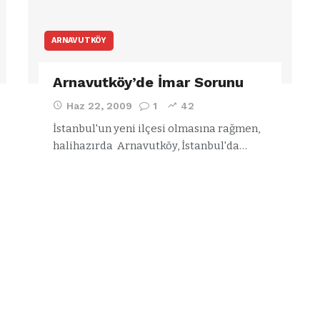
ARNAVUTKÖY
Arnavutköy’de İmar Sorunu
Haz 22, 2009
1
42
İstanbul'un yeni ilçesi olmasına rağmen,
halihazırda Arnavutköy, İstanbul'da…