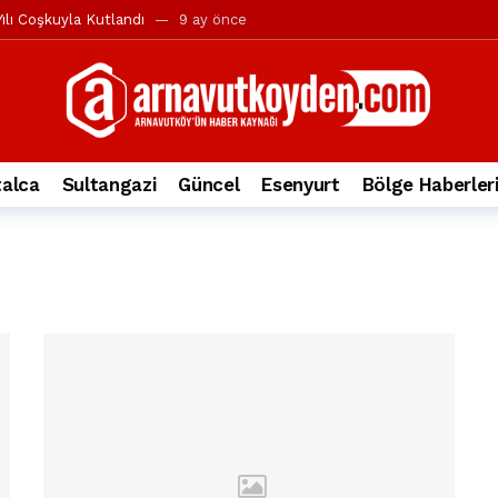
ılı Coşkuyla Kutlandı
9 ay önce
l’in iddialarına yanıt geldi
10 ay önce
yesi’ne ve Mustafa Candaroğlu’na yönelik suçlamalar
10 ay önce
a 344.868’e ulaştı
1 yıl önce
deki otomobil alev alev yandı.
2 yıl önce
alca
Sultangazi
Güncel
Esenyurt
Bölge Haberler
nleri protesto gösterisi düzenledi
2 yıl önce
t Bayramı kutlamaları coşkuyla gerçekleşti
2 yıl önce
irbirlerinin üzerine devrildi
2 yıl önce
ada, taksideki yolcu öldü
3 yıl önce
nı tepkisi
3 yıl önce