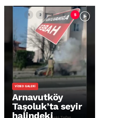
VIDEO GALERI
ARNA
Arnavutköy
Ar
Taşoluk’ta seyir
İm
halindeki
Ma