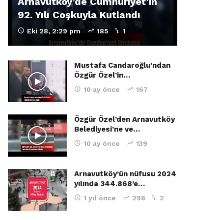
Arnavutköy’de Cumhuriyet’in
92. Yılı Coşkuyla Kutlandı
Eki 28, 2:29 pm
185
1
Mustafa Candaroğlu’ndan
Özgür Özel’in…
10 ay önce
167
Özgür Özel’den Arnavutköy
Belediyesi’ne ve…
10 ay önce
139
Arnavutköy’ün nüfusu 2024
yılında 344.868’e…
1 yıl önce
298
2