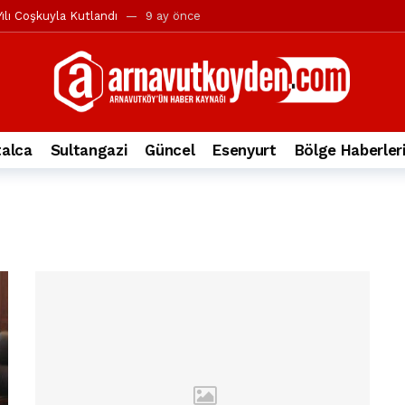
ılı Coşkuyla Kutlandı
9 ay önce
l’in iddialarına yanıt geldi
10 ay önce
yesi’ne ve Mustafa Candaroğlu’na yönelik suçlamalar
10 ay önce
a 344.868’e ulaştı
1 yıl önce
deki otomobil alev alev yandı.
2 yıl önce
alca
Sultangazi
Güncel
Esenyurt
Bölge Haberler
nleri protesto gösterisi düzenledi
2 yıl önce
t Bayramı kutlamaları coşkuyla gerçekleşti
2 yıl önce
irbirlerinin üzerine devrildi
2 yıl önce
ada, taksideki yolcu öldü
3 yıl önce
nı tepkisi
3 yıl önce