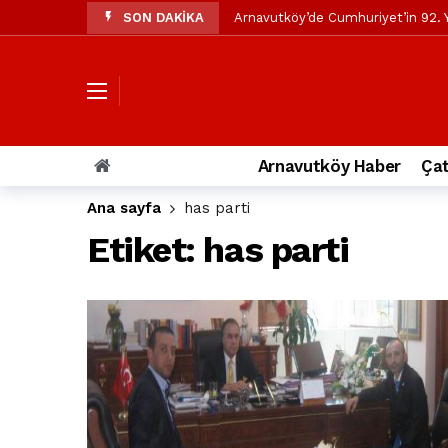
SON DAKİKA
Arnavutköy’de Cumhuriyet’in 92. Y
Mustafa Candaroğlu’ndan Özgür Öze
Özgür Özel’den Arnavutköy Beledi
Arnavutköy’ün nüfusu 2024 yılınd
Arnavutköy Taşoluk’ta seyir halin
Arnavutköy Haber
Çat
Arnavutköy İmrahor Mahallesi saki
Ana sayfa
has parti
Arnavutköy’de 29 Ekim Cumhuriye
Etiket:
has parti
Toprak kaydı: 3 hafriyat kamyonu b
İstanbul Havalimanı yolundaki kaz
Arnavutkoy Belediyesi’ne su baskı