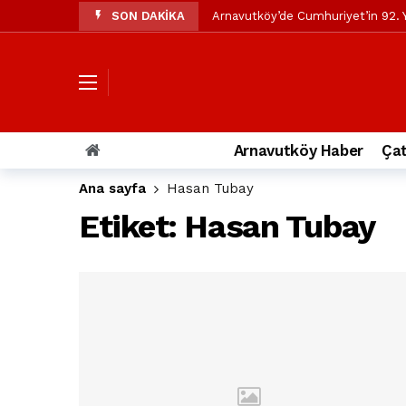
SON DAKİKA
Arnavutköy’de Cumhuriyet’in 92. Y
Mustafa Candaroğlu’ndan Özgür Öze
Özgür Özel’den Arnavutköy Beledi
Arnavutköy’ün nüfusu 2024 yılınd
Arnavutköy Taşoluk’ta seyir halin
Arnavutköy Haber
Çat
Arnavutköy İmrahor Mahallesi saki
Ana sayfa
Hasan Tubay
Arnavutköy’de 29 Ekim Cumhuriye
Etiket:
Hasan Tubay
Toprak kaydı: 3 hafriyat kamyonu b
İstanbul Havalimanı yolundaki kaz
Arnavutkoy Belediyesi’ne su baskı