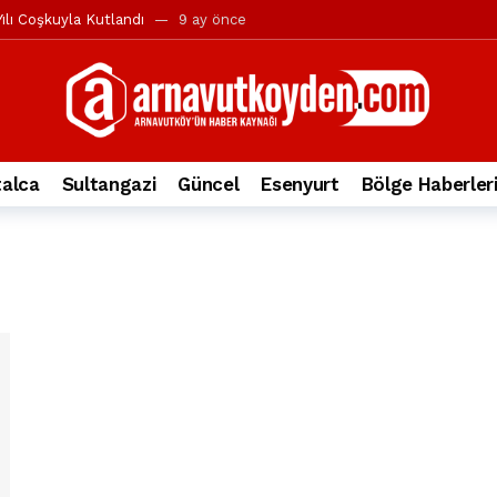
ılı Coşkuyla Kutlandı
9 ay önce
l’in iddialarına yanıt geldi
10 ay önce
yesi’ne ve Mustafa Candaroğlu’na yönelik suçlamalar
10 ay önce
a 344.868’e ulaştı
1 yıl önce
deki otomobil alev alev yandı.
2 yıl önce
alca
Sultangazi
Güncel
Esenyurt
Bölge Haberler
nleri protesto gösterisi düzenledi
2 yıl önce
t Bayramı kutlamaları coşkuyla gerçekleşti
2 yıl önce
irbirlerinin üzerine devrildi
2 yıl önce
ada, taksideki yolcu öldü
3 yıl önce
nı tepkisi
3 yıl önce