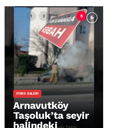
VIDEO GALERI
ARNA
Arnavutköy
Ar
Taşoluk’ta seyir
İm
halindeki
Ma