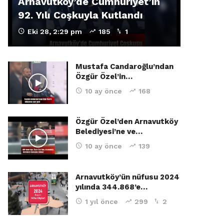
Arnavutköy’de Cumhuriyet’in
92. Yılı Coşkuyla Kutlandı
Eki 28, 2:29 pm
185
1
Mustafa Candaroğlu’ndan
Özgür Özel’in…
10 ay önce
168
Özgür Özel’den Arnavutköy
Belediyesi’ne ve…
10 ay önce
139
Arnavutköy’ün nüfusu 2024
yılında 344.868’e…
1 yıl önce
299
2