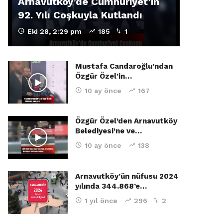
Arnavutköy’de Cumhuriyet’in
92. Yılı Coşkuyla Kutlandı
Eki 28, 2:29 pm
185
1
Mustafa Candaroğlu’ndan
Özgür Özel’in…
10 ay önce
167
Özgür Özel’den Arnavutköy
Belediyesi’ne ve…
10 ay önce
138
Arnavutköy’ün nüfusu 2024
yılında 344.868’e…
1 yıl önce
296
2