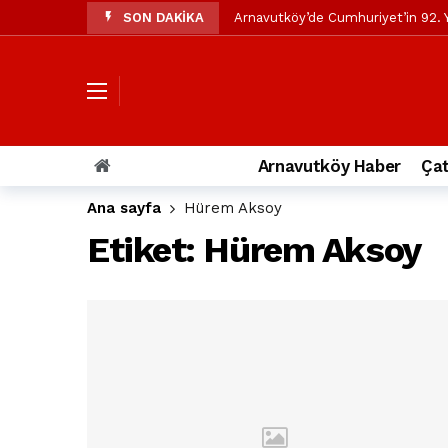
SON DAKİKA
Arnavutköy’de Cumhuriyet’in 92. Y
Mustafa Candaroğlu’ndan Özgür Öze
Özgür Özel’den Arnavutköy Beledi
Arnavutköy’ün nüfusu 2024 yılınd
Arnavutköy Taşoluk’ta seyir halin
Arnavutköy Haber
Çat
Arnavutköy İmrahor Mahallesi saki
Ana sayfa
Hürem Aksoy
Arnavutköy’de 29 Ekim Cumhuriye
Etiket:
Hürem Aksoy
Toprak kaydı: 3 hafriyat kamyonu b
İstanbul Havalimanı yolundaki kaz
Arnavutkoy Belediyesi’ne su baskı