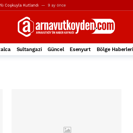
ılı Coşkuyla Kutlandı
9 ay önce
l’in iddialarına yanıt geldi
10 ay önce
yesi’ne ve Mustafa Candaroğlu’na yönelik suçlamalar
10 ay önce
a 344.868’e ulaştı
1 yıl önce
deki otomobil alev alev yandı.
2 yıl önce
alca
Sultangazi
Güncel
Esenyurt
Bölge Haberler
nleri protesto gösterisi düzenledi
2 yıl önce
t Bayramı kutlamaları coşkuyla gerçekleşti
2 yıl önce
irbirlerinin üzerine devrildi
2 yıl önce
ada, taksideki yolcu öldü
3 yıl önce
nı tepkisi
3 yıl önce