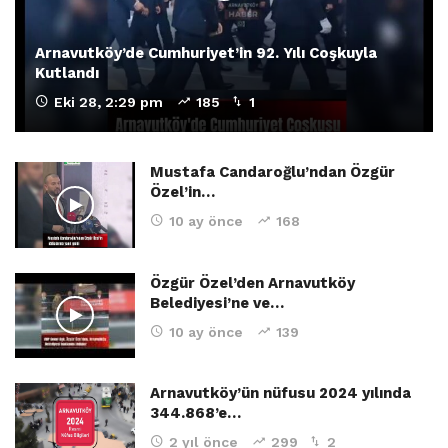
Arnavutköy’de Cumhuriyet’in 92. Yılı Coşkuyla
Kutlandı
Eki 28, 2:29 pm
185
1
Mustafa Candaroğlu’ndan Özgür
Özel’in…
10 ay önce
168
Özgür Özel’den Arnavutköy
Belediyesi’ne ve…
10 ay önce
139
Arnavutköy’ün nüfusu 2024 yılında
344.868’e…
2 yıl önce
299
2