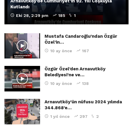
Arnavutköy’de Cumhuriyet’in 92. Yılı Coşkuyla
Kutlandı
Eki 28, 2:29 pm
185
1
Mustafa Candaroğlu’ndan Özgür
Özel’in…
10 ay önce
167
Özgür Özel’den Arnavutköy
Belediyesi’ne ve…
10 ay önce
138
Arnavutköy’ün nüfusu 2024 yılında
344.868’e…
1 yıl önce
297
2